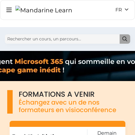
FR
FORMATIONS A VENIR
Échangez avec un de nos
formateurs en visioconférence
E
6
Demain