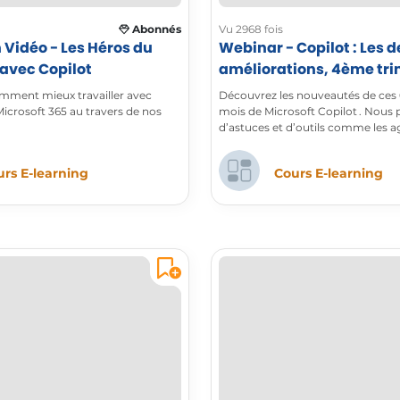
Abonnés
Vu 2968 fois
 Vidéo - Les Héros du
Webinar - Copilot : Les 
 avec Copilot
améliorations, 4ème tr
2025
ment mieux travailler avec
Découvrez les nouveautés de ces 
icrosoft 365 au travers de nos
mois de Microsoft Copilot . Nous 
d’astuces et d’outils comme les a
le bloc-notes et la création de visu
rs E-learning
Cours E-learning