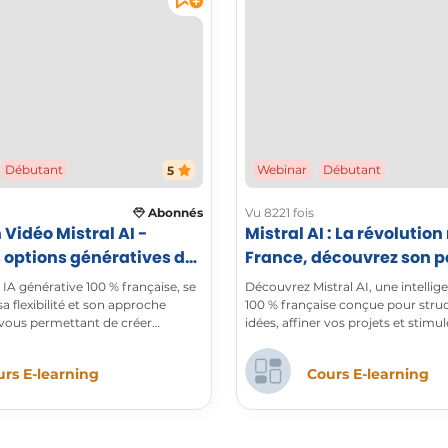
Débutant
Webinar
Débutant
5
Abonnés
Vu 8221 fois
Vidéo Mistral AI -
Mistral AI : La révolutio
es options génératives de
France, découvrez son p
e IA générative 100 % française, se
Découvrez Mistral AI, une intelligen
sa flexibilité et son approche
100 % française conçue pour stru
vous permettant de créer
idées, affiner vos projets et stimul
tes, idées et contenus sur-
créativité. Profitez d’une technol
pour rédiger avec aisance, approf
rs E-learning
Cours E-learning
concepts et optimiser votre produ
à cette assistance intelligente, gé
contenu pertinent, clarifiez vos ré
donnez un nouvel élan à votre eff