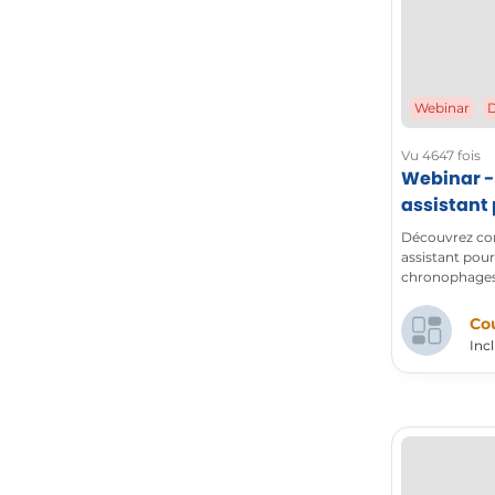
Webinar
Vu 4647 fois
Webinar - 
assistant 
Découvrez com
assistant pour
chronophages 
stratégique de
Cou
Incl