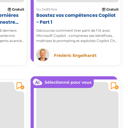
Gratuit
Vu 3489 fois
Gratuit
dernières
Boostez vos compétences Copilot
imestre
- Part 1
6 derniers
Découvrez comment tirer parti de l’IA avec
parlerons
Microsoft Copilot : comprenez ses bénéfices,
gents avancés,
maîtrisez le prompting et exploitez Copilot Chat
els.
au quotidien pour gagner en efficacité. Une
première étape essentielle vers la certification
Frédéric Engelhardt
Microsoft AI Business Professional (AB730).
Sélectionné pour vous