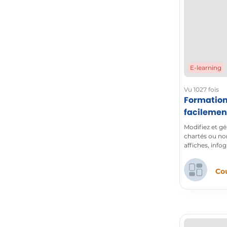
E-learning
Vu 1027 fois
Formation
facilemen
avec Copi
Modifiez et gé
chartés ou no
affiches, info
retouchées en 
Cou