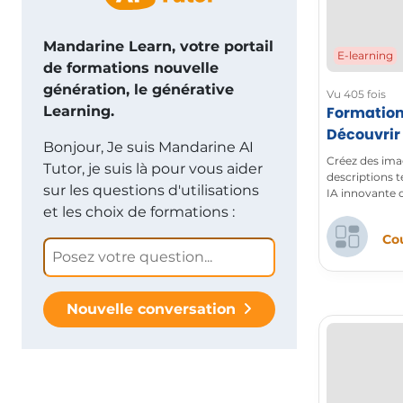
Mandarine Learn, votre portail
E-learning
de formations nouvelle
génération, le générative
Vu 405 fois
Learning.
Formation
Découvrir
Bonjour, Je suis Mandarine AI
et de vidé
Créez des imag
Tutor, je suis là pour vous aider
descriptions t
sur les questions d'utilisations
IA innovante d
via une interf
et les choix de formations :
Cou
Nouvelle conversation