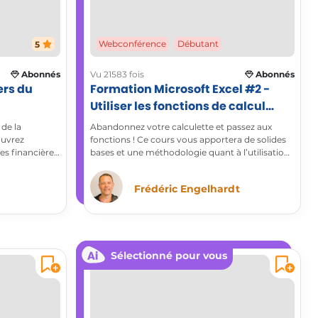
5
Webconférence
Débutant
Abonnés
Vu 21583 fois
Abonnés
ers du
Formation Microsoft Excel #2 -
Utiliser les fonctions de calcul
essentielles
 de la
Abandonnez votre calculette et passez aux
ouvrez
fonctions ! Ce cours vous apportera de solides
s financières
bases et une méthodologie quant à l’utilisation
des formules de calcul essentielles du logiciel de
tableur Microsoft Excel.
Frédéric Engelhardt
Sélectionné pour vous