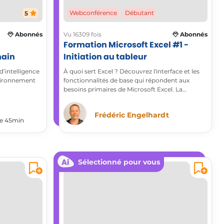
5
Webconférence
Débutant
Abonnés
Vu 16309 fois
Abonnés
Formation Microsoft Excel #1 -
main
Initiation au tableur
d’intelligence
À quoi sert Excel ? Découvrez l'interface et les
environnement
fonctionnalités de base qui répondent aux
besoins primaires de Microsoft Excel. La
nouvelle version apporte de nombreuses
facilités à la mise en forme, la valorisation et la
Frédéric Engelhardt
gestion des tableaux.
 de 45min
Sélectionné pour vous