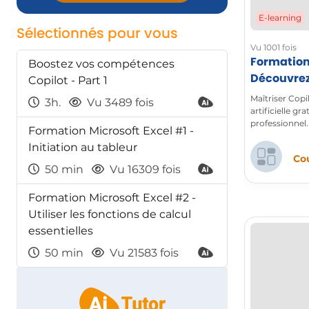
E-learning
Sélectionnés pour vous
Vu 1001 fois
Formation 
Boostez vos compétences
Découvrez
Copilot - Part 1
licence
Maîtriser Copi
3h.
Vu 3489 fois
artificielle g
professionnel.
Formation Microsoft Excel #1 -
Initiation au tableur
Cou
50 min
Vu 16309 fois
Formation Microsoft Excel #2 -
Utiliser les fonctions de calcul
essentielles
50 min
Vu 21583 fois