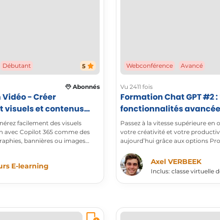
Débutant
Webconférence
Avancé
5
Abonnés
Vu 2411 fois
 Vidéo - Créer
Formation Chat GPT #2 : Utiliser les
t visuels et contenus
fonctionnalités avancées
lot 365
nérez facilement des visuels
Passez à la vitesse supérieure en 
n avec Copilot 365 comme des
votre créativité et votre productiv
graphies, bannières ou images
aujourd’hui grâce aux options Pro
quelques clics.
aux multiples GPT’s disponibles.
Axel VERBEEK
rs E-learning
Inclus: classe virtuelle