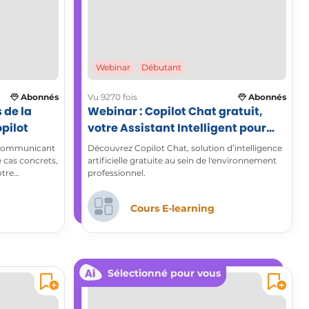
Webinar
Débutant
Abonnés
Vu 9270 fois
Abonnés
 de la
Webinar : Copilot Chat gratuit,
pilot
votre Assistant Intelligent pour
Microsoft 365
 communicant
Découvrez Copilot Chat, solution d’intelligence
e cas concrets,
artificielle gratuite au sein de l'environnement
otre
professionnel.
Cours E-learning
Sélectionné pour vous