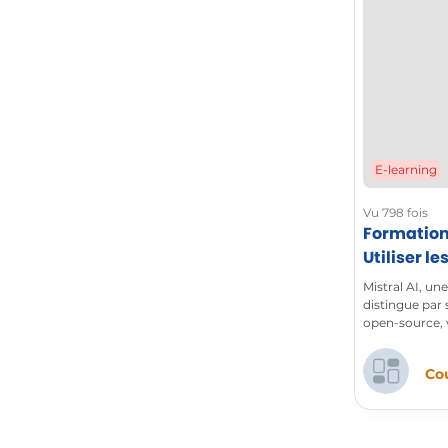
E-learning
Vu 798 fois
Formation 
Utiliser l
Mistral
Mistral AI, un
distingue par 
open-source, 
facilement tex
mesure.
Cou