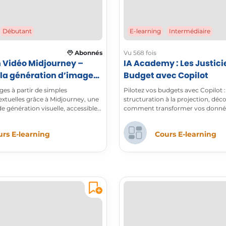
E-learning
Intermédiaire
Débutant
Abonnés
Vu 568 fois
 Vidéo Midjourney –
IA Academy : Les Justici
 la génération d’images
Budget avec Copilot
os par IA
es à partir de simples
Pilotez vos budgets avec Copilot :
extuelles grâce à Midjourney, une
structuration à la projection, déc
e génération visuelle, accessible
comment transformer vos donnée
ace Web intuitive.
en décisions.
rs E-learning
Cours E-learning