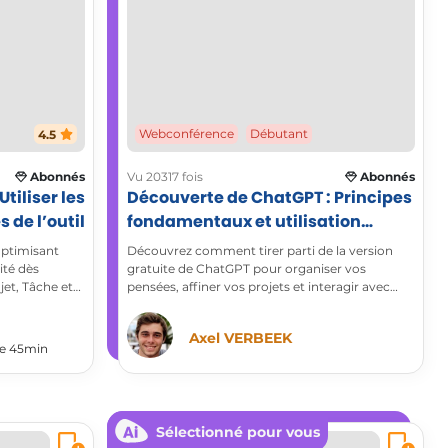
4.5
Webconférence
Débutant
Abonnés
Vu 20317 fois
Abonnés
Découverte de ChatGPT : Principes
 de l’outil
fondamentaux et utilisation
pratique
optimisant
Découvrez comment tirer parti de la version
ité dès
gratuite de ChatGPT pour organiser vos
jet, Tâche et
pensées, affiner vos projets et interagir avec
une intelligence artificielle performante.
Expérimentez une nouvelle manière de
Axel VERBEEK
réfléchir, rédiger et explorer vos idées en
 de 45min
optimisant votre créativité et votre efficacité.
Profitez d’une assistance intelligente pour
générer du contenu, clarifier vos concepts et
améliorer votre productivité dès aujourd’hui !
Sélectionné pour vous