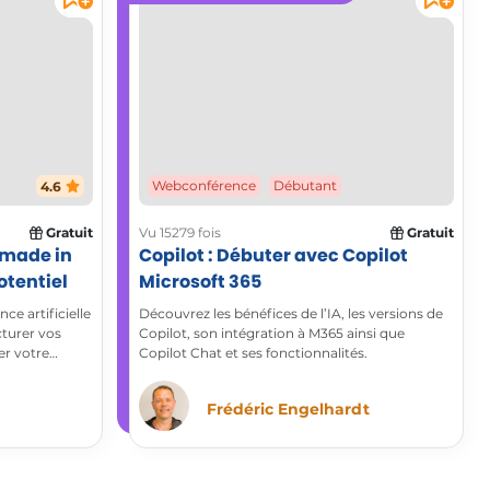
4.6
Webconférence
Débutant
Gratuit
Vu 15279 fois
Gratuit
n made in
Copilot : Débuter avec Copilot
otentiel
Microsoft 365
ce artificielle
Découvrez les bénéfices de l’IA, les versions de
cturer vos
Copilot, son intégration à M365 ainsi que
er votre
Copilot Chat et ses fonctionnalités.
ogie de pointe
ondir vos
Frédéric Engelhardt
ctivité. Grâce
nérez du
flexions et
icacité dès