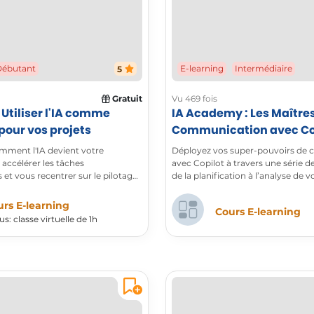
Débutant
5
E-learning
Intermédiaire
Gratuit
Vu 469 fois
Utiliser l'IA comme
IA Academy : Les Maîtres
pour vos projets
Communication avec Co
ment l'IA devient votre
Déployez vos super-pouvoirs de
 accélérer les tâches
avec Copilot à travers une série d
et vous recentrer sur le pilotage
de la planification à l’analyse de v
 vos projets et missions.
campagne.
rs E-learning
Cours E-learning
us: classe virtuelle de 1h