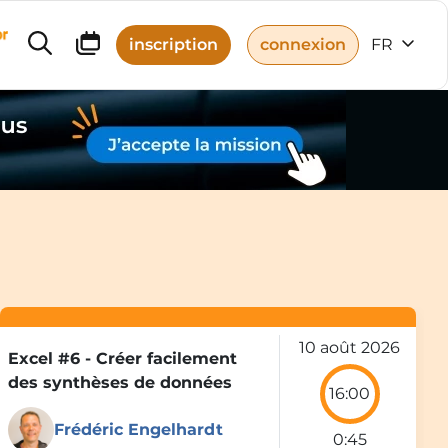
r
inscription
connexion
FR
10 août 2026
Excel #6 - Créer facilement
S
des synthèses de données
16:00
Frédéric Engelhardt
0:45