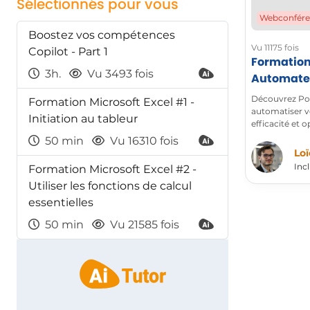
Sélectionnés pour vous
Webconfér
Boostez vos compétences
Vu 11175 fois
Copilot - Part 1
Formation
3h.
Vu 3493 fois
Automate 
vos premie
Découvrez Po
Formation Microsoft Excel #1 -
automatiser v
Initiation au tableur
efficacité et 
quotidien.
50 min
Vu 16310 fois
Lo
Incl
Formation Microsoft Excel #2 -
Utiliser les fonctions de calcul
essentielles
50 min
Vu 21585 fois