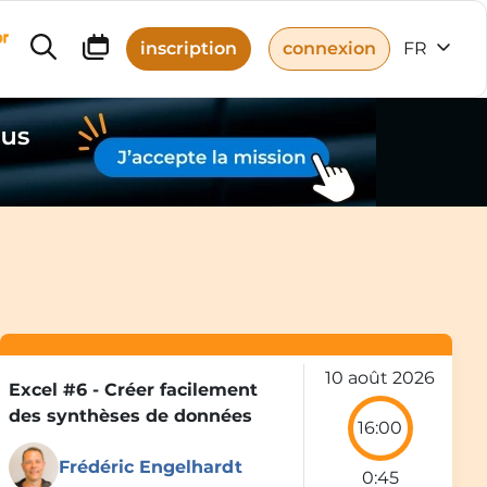
r
inscription
connexion
FR
10 août 2026
Excel #6 - Créer facilement
S
des synthèses de données
16:00
Frédéric Engelhardt
0:45