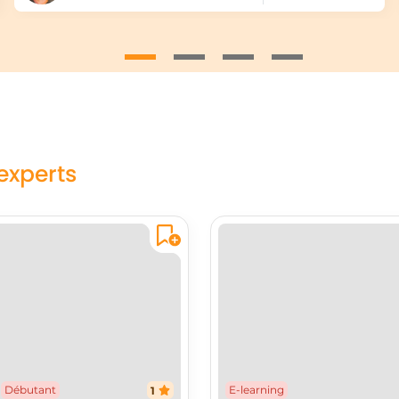
experts
Débutant
E-learning
1