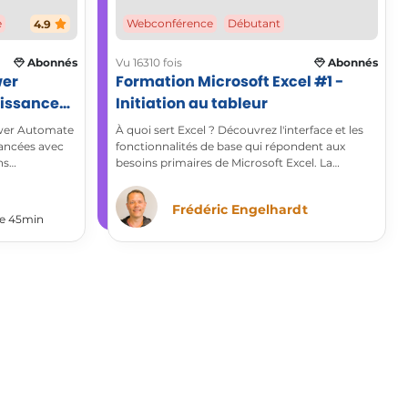
e
4.9
Webconférence
Débutant
Abonnés
Vu 16310 fois
Abonnés
wer
Formation Microsoft Excel #1 -
uissance
Initiation au tableur
ower Automate
À quoi sert Excel ? Découvrez l'interface et les
vancées avec
fonctionnalités de base qui répondent aux
ns
besoins primaires de Microsoft Excel. La
nouvelle version apporte de nombreuses
facilités à la mise en forme, la valorisation et la
Frédéric Engelhardt
gestion des tableaux.
 de 45min