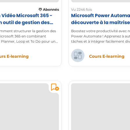
Abonnés
Vu 2246 fois
 Vidéo Microsoft 365 -
Microsoft Power Automat
n outil de gestion des
découverte à la maîtrise
l'automatisation
ment structurer la gestion des
Boostez votre productivité avec 
icrosoft 365 en combinant
Power Automate ! Apprenez à au
, Planner, Loop et To Do pour un
tâches et à intégrer facilement di
 et centralisé.
Microsoft 365.
rs E-learning
Cours E-learning