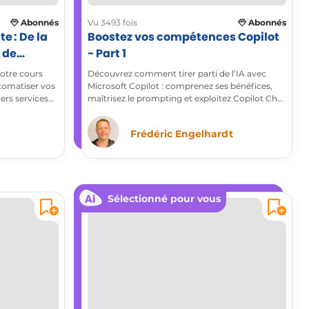
Abonnés
Vu 3493 fois
Abonnés
e : De la
Boostez vos compétences Copilot
 de
- Part 1
notre cours
Découvrez comment tirer parti de l’IA avec
tomatiser vos
Microsoft Copilot : comprenez ses bénéfices,
vers services
maîtrisez le prompting et exploitez Copilot Chat
au quotidien pour gagner en efficacité. Une
première étape essentielle vers la certification
Frédéric Engelhardt
Microsoft AI Business Professional (AB730).
Sélectionné pour vous