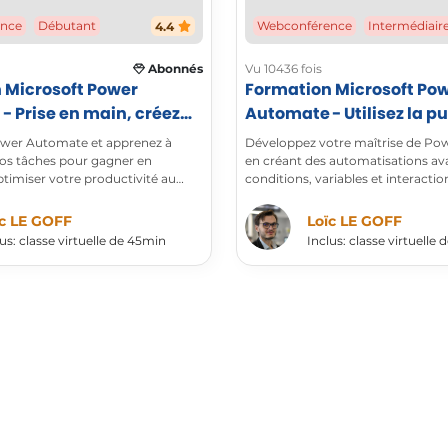
ence
Débutant
Webconférence
Intermédiair
4.4
Abonnés
Vu 10436 fois
 Microsoft Power
Formation Microsoft Po
- Prise en main, créez
Automate - Utilisez la p
rs flux
de l’automatisation
wer Automate et apprenez à
Développez votre maîtrise de P
os tâches pour gagner en
en créant des automatisations a
optimiser votre productivité au
conditions, variables et interactio
collaboratives.
ïc LE GOFF
Loïc LE GOFF
us: classe virtuelle de 45min
Inclus: classe virtuelle