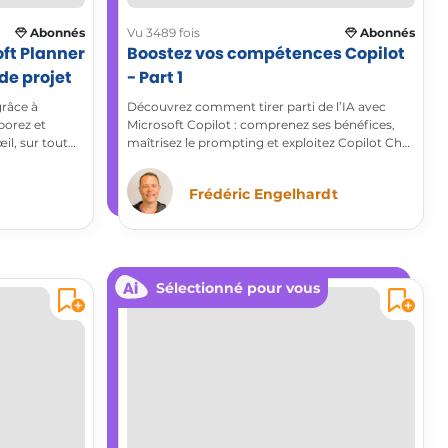
Abonnés
Vu 3489 fois
Abonnés
ft Planner
Boostez vos compétences Copilot
de projet
- Part 1
grâce à
Découvrez comment tirer parti de l’IA avec
aborez et
Microsoft Copilot : comprenez ses bénéfices,
œil, sur tout
maîtrisez le prompting et exploitez Copilot Chat
au quotidien pour gagner en efficacité. Une
première étape essentielle vers la certification
Frédéric Engelhardt
Microsoft AI Business Professional (AB730).
Sélectionné pour vous