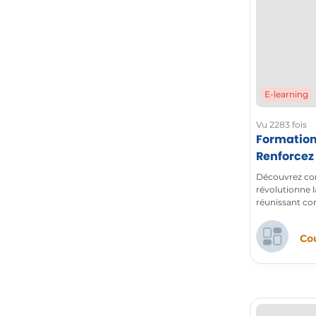
E-learning
Vu 2283 fois
Formation
Renforcez 
l’aide de 
Découvrez co
révolutionne l
réunissant co
un espace flex
document.
Cou