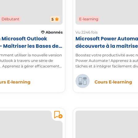
Débutant
E-learning
5
Abonnés
Vu 2246 fois
 Microsoft Outlook
Microsoft Power Automat
 Maîtriser les Bases de
découverte à la maîtrise
e Version d'Outlook
l'automatisation
ment utiliser la nouvelle version
Boostez votre productivité avec 
utlook à travers une série de
Power Automate ! Apprenez à au
o. Apprenez à gérer efficacement
tâches et à intégrer facilement di
ganiser votre calendrier,
Microsoft 365.
’interface et exploiter les
rs E-learning
Cours E-learning
és avancées pour optimiser votre
re organisation au quotidien.