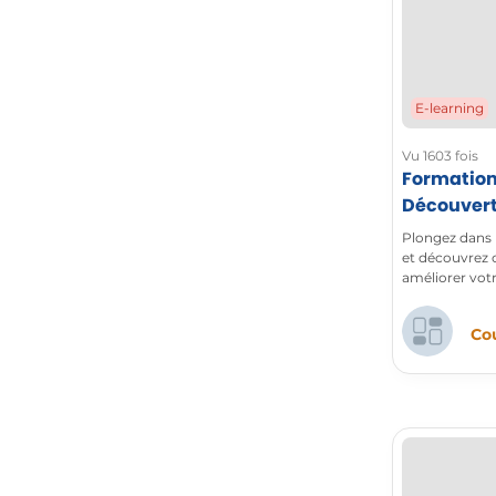
E-learning
Vu 1603 fois
Formation
Découverte
365
Plongez dans l
et découvrez 
améliorer vot
formation com
Word, Excel, 
Cou
bien d’autres 