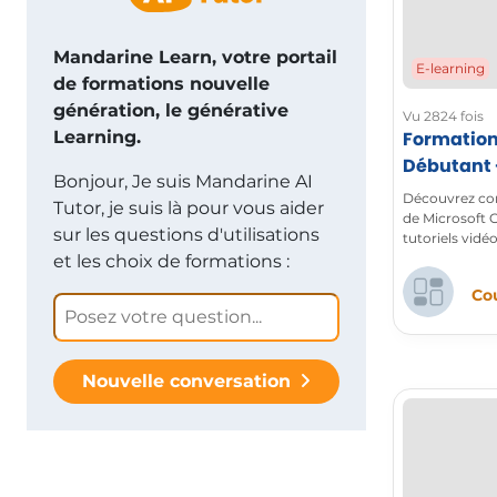
Mandarine Learn, votre portail
E-learning
de formations nouvelle
génération, le générative
Vu 2824 fois
Learning.
Formation
Débutant -
Bonjour, Je suis Mandarine AI
la Nouvell
Découvrez com
Tutor, je suis là pour vous aider
de Microsoft O
sur les questions d'utilisations
tutoriels vidé
vos emails, or
et les choix de formations :
personnaliser l
Cou
fonctionnalit
travail et vot
Nouvelle conversation