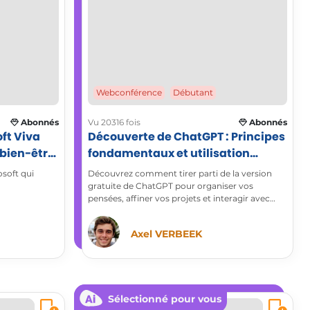
Webconférence
Débutant
Abonnés
Vu 20316 fois
Abonnés
ft Viva
Découverte de ChatGPT : Principes
 bien-être
fondamentaux et utilisation
pratique
osoft qui
Découvrez comment tirer parti de la version
gratuite de ChatGPT pour organiser vos
pensées, affiner vos projets et interagir avec
une intelligence artificielle performante.
Expérimentez une nouvelle manière de
Axel VERBEEK
réfléchir, rédiger et explorer vos idées en
optimisant votre créativité et votre efficacité.
Profitez d’une assistance intelligente pour
générer du contenu, clarifier vos concepts et
améliorer votre productivité dès aujourd’hui !
Sélectionné pour vous