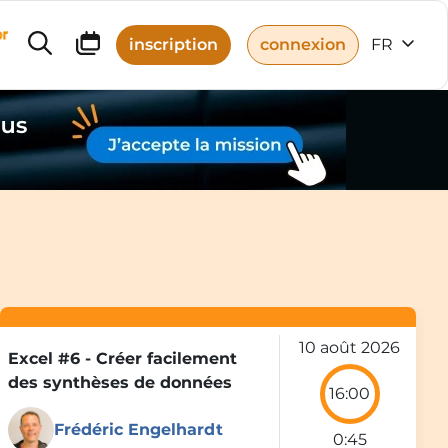
r
inscription
connexion
FR
10 août 2026
Excel #6 - Créer facilement
S
des synthèses de données
16:00
Frédéric Engelhardt
0:45