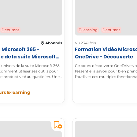
E-learning
Débutant
Débutant
Abonnés
Vu 2341 fois
 Microsoft 365 -
Formation Vidéo Microso
 de la suite Microsoft
OneDrive - Découverte
'univers de la suite Microsoft 365
Ce cours découverte OneDrive vo
comment utiliser ses outils pour
l'essentiel à savoir pour bien pre
re productivité au quotidien. Une
l'outils et ces multiples fonctionna
plète pour maîtriser les bases de
PowerPoint et Outlook et encore
rs E-learning
à découvrir !