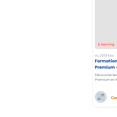
E-learning
Vu 2073 fois
Formation
Premium - 
de la coll
Découvrez les
Premium en 10
Cou