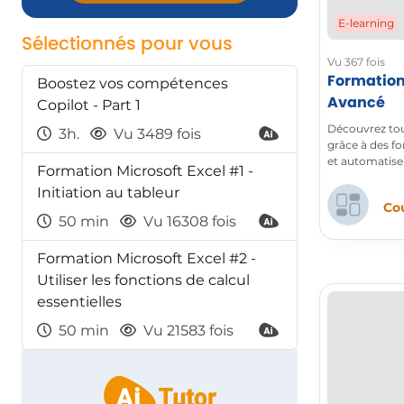
E-learning
Sélectionnés pour vous
Vu 367 fois
Formation 
Boostez vos compétences
Avancé
Copilot - Part 1
Découvrez tout
3h.
Vu 3489 fois
grâce à des f
et automatiser
Formation Microsoft Excel #1 -
Initiation au tableur
Cou
50 min
Vu 16308 fois
Formation Microsoft Excel #2 -
Utiliser les fonctions de calcul
essentielles
50 min
Vu 21583 fois