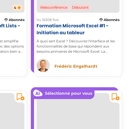
4
Webconférence
Débutant
Abonnés
Vu 16308 fois
Abonnés
t Lists -
Formation Microsoft Excel #1 -
Initiation au tableur
t simplifie
À quoi sert Excel ? Découvrez l'interface et les
ec des options
fonctionnalités de base qui répondent aux
ation bien au-
besoins primaires de Microsoft Excel. La
nouvelle version apporte de nombreuses
facilités à la mise en forme, la valorisation et la
Frédéric Engelhardt
gestion des tableaux.
Sélectionné pour vous