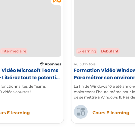
E-learning
Débutant
Intermédiaire
Abonnés
Vu 3077 fois
 Vidéo Microsoft Teams
Formation Vidéo Windows
Libérez tout le potentiel
Paramétrer son enviro
aboration
pour retrouver ses mar
 fonctionnalités de Teams
La fin de Windows 10 a été annoncé
 vidéos courtes !
maintenant l’heure même pour les 
de se mettre à Windows 11. Pas d
cependant, cette dernière itérati
système d’exploitation est essent
rs E-learning
Cours E-learning
refonte graphique.