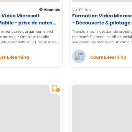
Abonnés
Vu 974 fois
 Vidéo Microsoft
Formation Vidéo Microso
bile - prise de notes
- Découverte & pilotage 
ur Android
ment créer, organiser, enrichir
Transformez la gestion de projet 
os notes sur OneNote Mobile.
Microsoft Planner : planifiez, coll
utils essentiels pour une prise de
visualisez vos tâches en un clin d’
rapide et efficace sur Android.
appareil.
rs E-learning
Cours E-learning