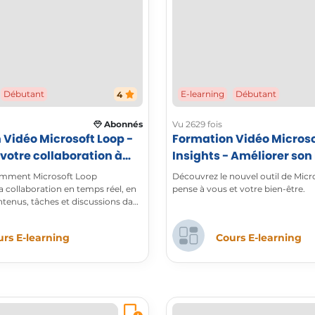
Débutant
4
E-learning
Débutant
Abonnés
Vu 2629 fois
 Vidéo Microsoft Loop -
Formation Vidéo Microso
votre collaboration à
Insights - Améliorer son
Microsoft Loop
au travail
mment Microsoft Loop
Découvrez le nouvel outil de Micr
a collaboration en temps réel, en
pense à vous et votre bien-être.
ntenus, tâches et discussions dans
ible, bien au-delà d’un simple
rs E-learning
Cours E-learning