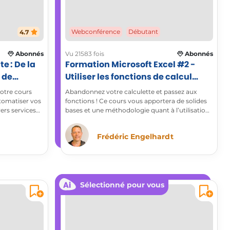
4.7
Webconférence
Débutant
Abonnés
Vu 21583 fois
Abonnés
e : De la
Formation Microsoft Excel #2 -
 de
Utiliser les fonctions de calcul
essentielles
notre cours
Abandonnez votre calculette et passez aux
tomatiser vos
fonctions ! Ce cours vous apportera de solides
vers services
bases et une méthodologie quant à l’utilisation
des formules de calcul essentielles du logiciel de
tableur Microsoft Excel.
Frédéric Engelhardt
Sélectionné pour vous