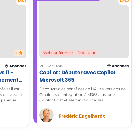
5
Webconférence
Débutant
Abonnés
Vu 15279 fois
Abonnés
 11 -
Copilot : Débuter avec Copilot
nnement
Microsoft 365
ques
e et il est
Découvrez les bénéfices de l’IA, les versions de
plus craintifs
Copilot, son intégration à M365 ainsi que
e panique
Copilot Chat et ses fonctionnalités.
on du célèbre
iellement une
Frédéric Engelhardt