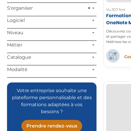
S'organiser
×
Vu 307 fois
Formation
Logiciel
OneNote Mo
efficace s
Découvrez com
Niveau
et partager v
Maîtrisez les o
Métier
notes simple, 
Cou
Catalogue
Modalité
Votre entreprise souhaite une
plateforme personnalisable et des
formations adaptées à vos
besoins ?
Prendre rendez-vous