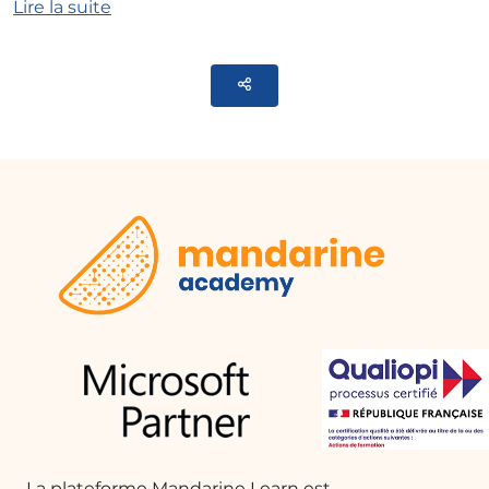
Lire la suite
1 formation à distance de 1h
​Créer des documents Word ou Powerpoint à
Parteger
partir de fichiers ou sujets.
​Réécrire, compléter, traduire dans Microsoft
Word
​Utiliser des documents pour générer du
contenu
​Personnaliser les visuels et structurer les
présentations efficacement.
​Traduire et modifier les présentations dans
Powerpoint
En savoir plus sur Microsoft Copilot
Maîtrisez l'art de la productivité avec
Microsoft Copilot dans Word et PowerPoint grâce à
notre formation dédiée. Vous apprendrez à tirer
pleinement parti de cet assistant intelligent pour
créer, réécrire et traduire des documents,
La plateforme Mandarine Learn est