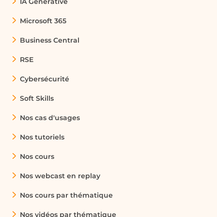
IA Générative
capacités de l'intelligence artificielle dans votre
environnement professionnel. Vous en ressortirez
Microsoft 365
avec une maîtrise accrue de la production de
contenus grâce à l'IA, vous permettant ainsi de
Business Central
maximiser votre productivité.
RSE
Cybersécurité
Soft Skills
Nos cas d'usages
Nos tutoriels
Nos cours
Nos webcast en replay
Nos cours par thématique
Nos vidéos par thématique