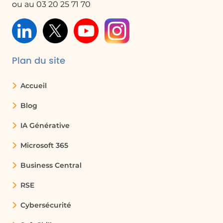
ou au 03 20 25 71 70
l’objectif pédagogique défini et des cas d’usage
pour vous mettre en situation.
Ateliers et Quiz :
Activités à réaliser en
autonomie afin de valider vos connaissances.
Plan du site
Contenu de la formation
Accueil
165 vidéos tutoriels sur Power BI divisées en 16
leçon
Blog
Introduction
IA Générative
Pourquoi les outils de BI sont-ils nécessaires ?
Qu'est-ce qu'un outil de BI ?
Microsoft 365
Quels sont les principaux acteurs de ce secteur ?
Business Central
Power BI et ses principaux composants
Mes cas d'usage personnels
RSE
Installation de Power BI
Vérifier les paramètres régionaux de Power BI
Cybersécurité
Réaliser votre premier projet Power BI