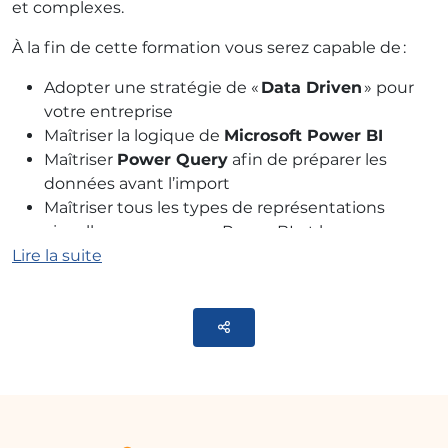
et complexes.
À la fin de cette formation vous serez capable de :
Adopter une stratégie de «
Data Driven
» pour
votre entreprise
Maîtriser la logique de
Microsoft Power BI
Maîtriser
Power Query
afin de préparer les
données avant l’import
Maîtriser tous les types de représentations
visuelles que propose Power BI et leurs
Lire la suite
personnalisations
Maîtriser la création de rapports complexes et
complets qui incluent plusieurs sources de
Parteger
données
Utilisez les fonctions du
langage DAX
pour
enrichir votre modèle
Maîtriser les Services en lignes de
Power BI
pour
publier, partager et travailler en mode
collaboratif