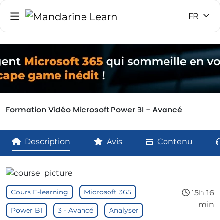
FR
Formation Vidéo Microsoft Power BI - Avancé
Description
Avis
Contenu
Cours E-learning
Microsoft 365
15h 16
min
Power BI
3 - Avancé
Analyser