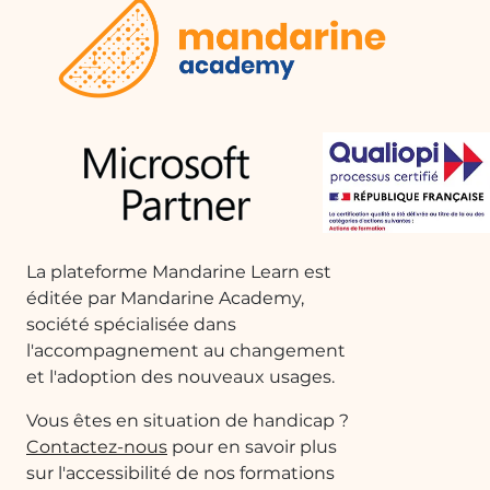
Prérequis et public cible
Public cible :
Utilisateurs souhaitant maîtriser la
chaîne de création de rapport interactifs et
dynamiques permettant une conduite de stratégie
par la data.
Niveau au démarrage :
Débutant & Intermédiaire
Prérequis :
Maîtriser en autonomie les usages
basiques de la navigation informatique et les usages
La plateforme Mandarine Learn est
de son ordinateur. Vous pouvez avoir suivi la version
éditée par Mandarine Academy,
« Découverte » ou « Intermédiaire » de ce cours, dans
société spécialisée dans
ce cas, les éléments déjà consultés seront déjà
l'accompagnement au changement
validés.
et l'adoption des nouveaux usages.
Moyen pédagogique utilisé
Vous êtes en situation de handicap ?
Contactez-nous
pour en savoir plus
Modules E-learning :
Choix d’une série de
sur l'accessibilité de nos formations
vidéos qui vous permettront d’atteindre