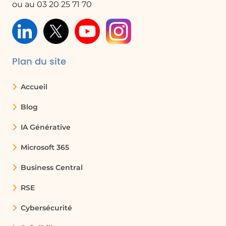
ou au 03 20 25 71 70
Insérer des éléments
Insérer des icônes
Finaliser la présentation et la réviser
Préparer et exécuter votre présentation
Plan du site
Actions de base
Mise en surbrillance du texte
Modification du style de police d'une
Accueil
présentation
Blog
Ajouter des puces à un texte
Modifier la taille de police, l'interligne et le
IA Générative
retrait
Modifier la mise en forme d'une liste sur le
Microsoft 365
masque des diapositives
Business Central
Rogner une image pour l'ajuster à une forme
Imprimer des diapositives, notes et
RSE
documents
Imprimer un document de base
Cybersécurité
Modifier les en-têtes et pieds de page des