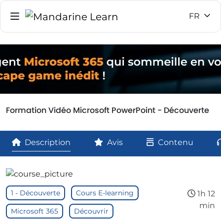
FR
Formation Vidéo Microsoft PowerPoint - Découverte
Description
Avis
Contenu
1 - Découverte
Cours E-learning
1h 12
min
Microsoft 365
Découvrir