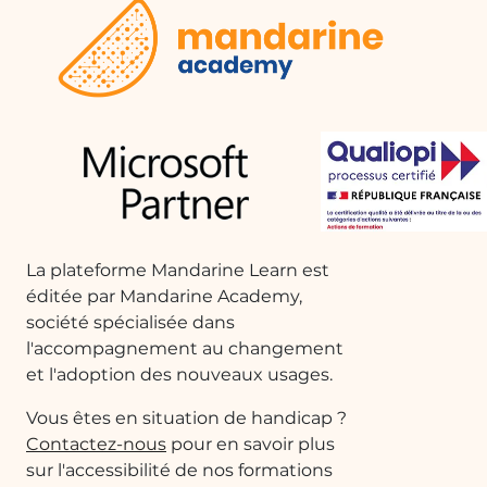
1 vidéo de cas d'usage
Modifier et adapter une présentation à partir
d'un smartphone
28 vidéos tutorielles sur PowerPoint divisées en 3
leçons
Découverte de PowerPoint
Présentation de PowerPoint
Passer à PowerPoint 2016
La plateforme Mandarine Learn est
Découverte
éditée par Mandarine Academy,
Organisation de l'interface
société spécialisée dans
Aperçu du ruban
l'accompagnement au changement
Faites-vous aider par PowerPoint
et l'adoption des nouveaux usages.
Idées de conception dans Powerpoint
Enregistrer, exporter et partager
Vous êtes en situation de handicap ?
Commencer à utiliser PowerPoint
Contactez-nous
pour en savoir plus
Enregistrer la présentation et découvrir
sur l'accessibilité de nos formations
d'autres options