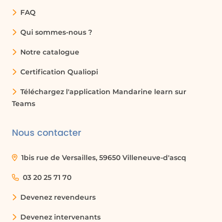
attrayants.
FAQ
Ajoutez votre texte, des images et des graphiques
Qui sommes-nous ?
pour illustrer votre propos, puis animez chaque
éléments grâce aux paramètres de transition. Quel
Notre catalogue
que soit le sujet que vous devez présenter, Microsoft
Certification Qualiopi
PowerPoint vous permet de concevoir la
présentation adaptée à vos besoins.
Téléchargez l'application Mandarine learn sur
Teams
Nous contacter
1bis rue de Versailles, 59650 Villeneuve-d'ascq
03 20 25 71 70
Devenez revendeurs
Devenez intervenants