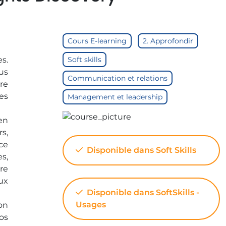
Cours E-learning
2. Approfondir
es.
Soft skills
us
Communication et relations
re
es
Management et leadership
en
s,
ce
Disponible dans Soft Skills
es,
re
ux
Disponible dans SoftSkills -
Usages
on
os