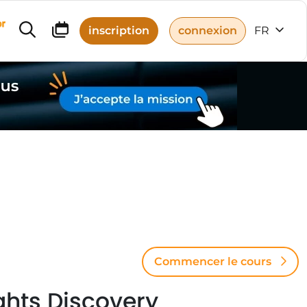
r
inscription
connexion
FR
Commencer le cours
ights Discovery