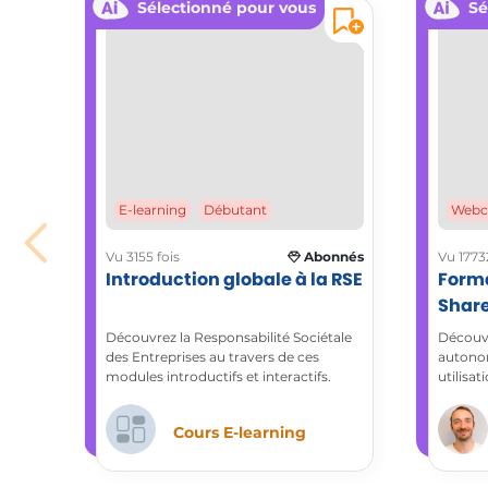
Sélectionné pour vous
Sé
E-learning
Débutant
Webc
Vu 3155 fois
Abonnés
Vu 17732
Introduction globale à la RSE
Forma
Share
l’out
Découvrez la Responsabilité Sociétale
Découvr
des Entreprises au travers de ces
autonom
modules introductifs et interactifs.
utilisati
Cours E-learning