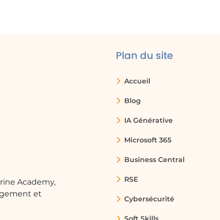
pied dans le monde de la Busin
Intelligence
Plan du site
Accueil
Blog
IA Générative
Microsoft 365
Business Central
RSE
arine Academy,
ngement et
Cybersécurité
Soft Skills