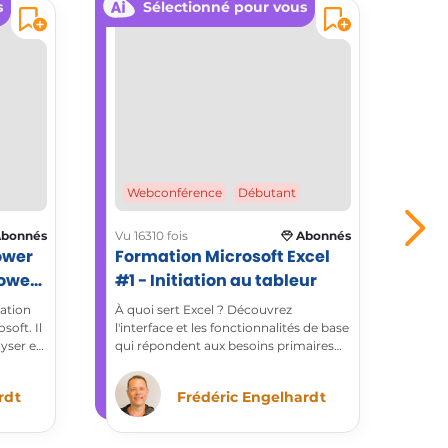
s
Sélectionné pour vous
Webconférence
Débutant
We
bonnés
Vu 16310 fois
Abonnés
Vu 2
ower
Formation Microsoft Excel
For
Power
#1 - Initiation au tableur
#2 - Utiliser les fonctions de
cal
sation
À quoi sert Excel ? Découvrez
Aban
oft. Il
l'interface et les fonctionnalités de base
aux 
yser et
qui répondent aux besoins primaires
appo
anière
de Microsoft Excel. La nouvelle version
méth
 Power
apporte de nombreuses facilités à la
form
rdt
Frédéric Engelhardt
isés,
mise en forme, la valorisation et la
logic
gestion des tableaux.