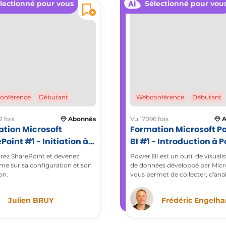
lectionné pour vous
Sélectionné pour vou
onférence
Débutant
Webconférence
Débutant
 fois
Abonnés
Vu 17096 fois
A
tion Microsoft
Formation Microsoft P
Point #1 - Initiation à
BI #1 - Introduction à 
il SharePoint
BI
ez SharePoint et devenez
Power BI est un outil de visuali
e sur sa configuration et son
de données développé par Micros
on.
vous permet de collecter, d'anal
de présenter vos données de m
interactive et attrayante. Avec
Julien BRUY
Frédéric Engelha
BI, créez des rapports personnal
interactifs et des visualisations
percutantes. Avec ce cours, mettez un