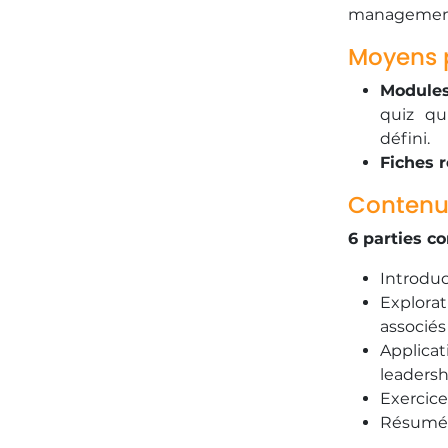
management
Moyens 
Modules
quiz qu
défini.
Fiches 
Contenu
6 parties c
Introduc
Explora
associés
Applica
leadersh
Exercice
Résumé d
Vérifiez