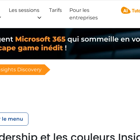
Les sessions
Tarifs
Pour les
AI Tuto
entreprises
nsights Discovery
 le menu
dership et les couleurs Ins