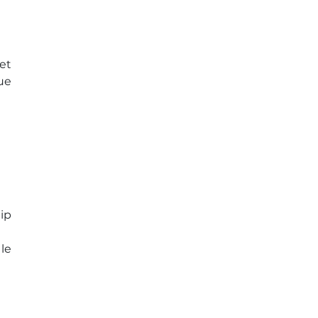
et
ue
ip
le