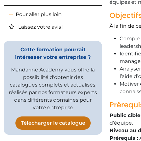
équipes et r
Objectif
Pour aller plus loin
À la fin de c
Laissez votre avis !
Comprend
leadersh
Cette formation pourrait
Identifi
intéresser votre entreprise ?
manage
Analyse
Mandarine Academy vous offre la
l’aide d
possibilité d'obtenir des
Motiver 
catalogues complets et actualisés,
connaiss
réalisés par nos formateurs experts
dans différents domaines pour
​Prérequi
votre entreprise
​Public cible 
Télécharger le catalogue
d’équipe.
Niveau au 
​Prérequis :
A