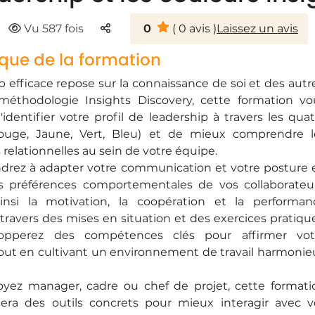
Parteger
Vu 587 fois
0
(
0
avis )
Laissez un avis
que de la formation
p efficace repose sur la connaissance de soi et des autr
méthodologie Insights Discovery, cette formation vo
identifier votre profil de leadership à travers les quat
Rouge, Jaune, Vert, Bleu) et de mieux comprendre l
elationnelles au sein de votre équipe.
drez à adapter votre communication et votre posture 
s préférences comportementales de vos collaborateur
ainsi la motivation, la coopération et la performan
À travers des mises en situation et des exercices pratiqu
opperez des compétences clés pour affirmer vot
tout en cultivant un environnement de travail harmonie
yez manager, cadre ou chef de projet, cette formati
era des outils concrets pour mieux interagir avec v