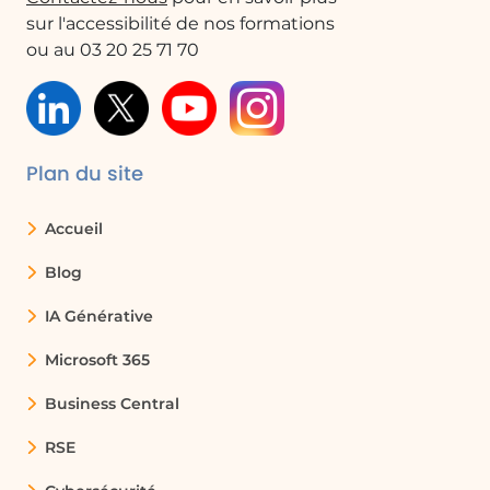
À l’ère du numérique où l’intelligence artificielle
sur l'accessibilité de nos formations
évolue à une vitesse fulgurante, la maîtrise du
ou au 03 20 25 71 70
prompting
devient une compétence clé pour
exploiter pleinement le potentiel des outils d’IA
générative.
Les technologies comme
Microsoft Copilot
Plan du site
révolutionnent notre manière d’interagir avec l’IA,
transformant de simples requêtes en dialogues
Accueil
intelligents et efficaces. Grâce à une compréhension
fine des instructions, ces systèmes permettent
Blog
d’optimiser la productivité, d’améliorer la créativité
IA Générative
et de fluidifier l’accès à l’information.
Microsoft 365
Aujourd’hui, savoir structurer ses demandes et
affiner ses prompts n’est plus un simple atout, mais
Business Central
une nécessité pour maximiser l’impact de ces
assistants virtuels. En intégrant l’IA
RSE
conversationnelle dans les flux de travail, Microsoft