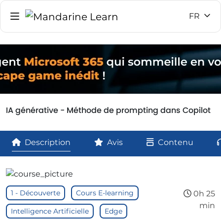
FR
IA générative - Méthode de prompting dans Copilot
Description
Avis
Contenu
1 - Découverte
Cours E-learning
0h 25
min
Intelligence Artificielle
Edge