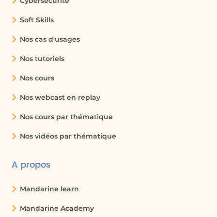
Cybersécurité
Copilot et d’autres modèles avancés ouvrent la voie
à une
collaboration homme-machine sans
Soft Skills
précédent
, où les barrières entre langage naturel et
intelligence artificielle s’effacent progressivement.
Nos cas d'usages
La maîtrise du prompting, c’est
l’assurance
Nos tutoriels
d’exploiter pleinement la puissance de l’IA
, en
Nos cours
guidant intelligemment les algorithmes pour
générer des réponses pertinentes, précises et
Nos webcast en replay
adaptées à chaque besoin
Nos cours par thématique
Nos vidéos par thématique
A propos
Mandarine learn
Mandarine Academy