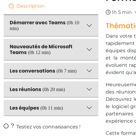
Description
1h 5 min
Démarrer avec Teams
(0h 10
Thémati
min)
​Dans votre 
rapidement a
Nouveautés de Microsoft
équipes dis
Teams
(0h 12 min)
et la monté
évoluent ra
Les conversations
(0h 7 min)
évident qu'
​Heureuseme
Les réunions
(0h 20 min)
des réunions
Découvrez le
le logiciel 
Les équipes
(0h 11 min)
partenaires
expérience d
Testez vos connaissances !
​Cette form