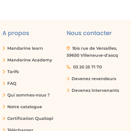
de
 la
er
A propos
Nous contacter
.
ie
Mandarine learn
1bis rue de Versailles,
la
59650 Villeneuve-d'ascq
ec
Mandarine Academy
ons
03 20 25 71 70
Tarifs
Devenez revendeurs
FAQ
ar
Devenez intervenants
en
Qui sommes-nous ?
ns
 la
Notre catalogue
Certification Qualiopi
de
Téléchargez