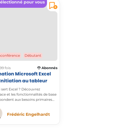
électionné pour vous
conférence
Débutant
99 fois
Abonnés
ation Microsoft Excel
 - Initiation au tableur
 sert Excel ? Découvrez
rface et les fonctionnalités de base
pondent aux besoins primaires
rosoft Excel. La nouvelle version
e de nombreuses facilités à la
Frédéric Engelhardt
n forme, la valorisation et la
n des tableaux.