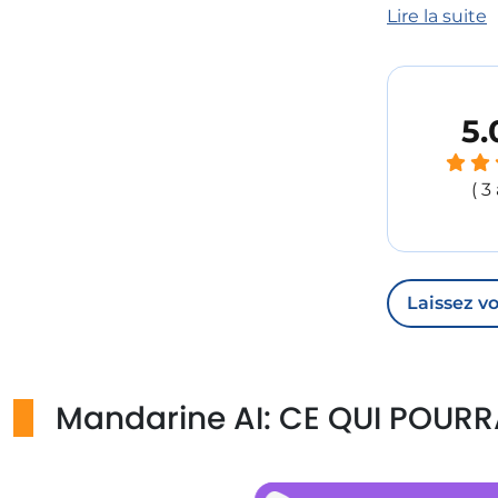
​Pré
Lire la suite
​Pré
​La 
​Mod
​Per
5.
​Par
Nouveau
(
3
Intr
Pers
Les 
Le n
​Les con
Laissez vo
​Pré
​Dis
​Int
Mandarine AI: CE QUI POURR
​Pla
​Les réu
​Pro
​Mod