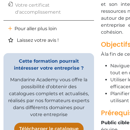
et son int
Votre certificat
ressources n
d'accomplissement
autour de pr
entreprise 
Pour aller plus loin
cohésion.
Laissez votre avis !
Objectif
​À la fin de 
Cette formation pourrait
​Navigue
intéresser votre entreprise ?
tout en 
Mandarine Academy vous offre la
​Utilise
possibilité d'obtenir des
efficac
catalogues complets et actualisés,
​Planifi
réalisés par nos formateurs experts
utilisan
dans différents domaines pour
Prérequi
votre entreprise
Public cible
Télécharger le catalogue
équipe