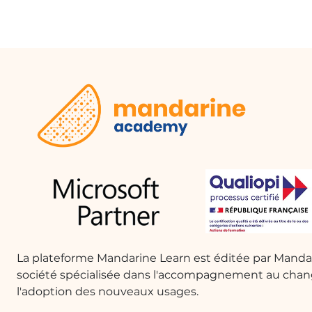
En savoi
​Microsoft
collaboratio
suite Micro
et travaille
​Les caracté
instantanée
gestion de p
d'autres out
Office.
​Les équipes
projet, équ
temps réel.
virtuelles, 
La plateforme Mandarine Learn est éditée par Mand
vidéoconfér
société spécialisée dans l'accompagnement au cha
l'adoption des nouveaux usages.
​L'applicati