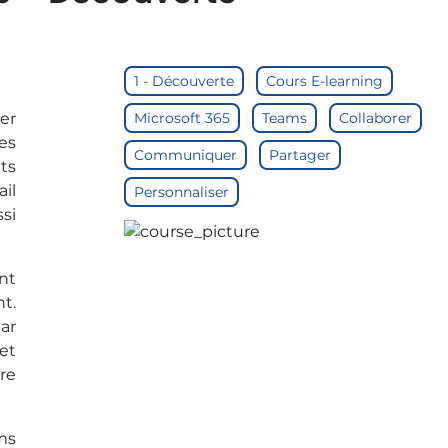
1 - Découverte
Cours E-learning
ser
Microsoft 365
Teams
Collaborer
es
Communiquer
Partager
ts
il
Personnaliser
si
nt
t.
par
et
re
ms