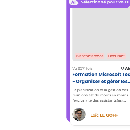
Sélectionné pour vous
​Pré
​Enr
​Rej
​Dém
​Gér
​Par
​Pre
​Con
Webconférence
Débutant
​Les équ
​Cré
Vu 8571 fois
Ab
Formation Microsoft T
​Cré
- Organiser et gérer les
​Edi
réunions
​Int
La planification et la gestion des
​Ajo
réunions est de moins en moins
l'exclusivité des assistants(es),
​Epi
aujourd'hui il est indispensable d
​Syn
savoir organiser et gérer une réu
Loïc LE GOFF
en ligne.
1 quiz sur 