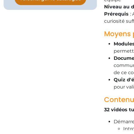
Niveau au 
Prérequis
:
curiosité suf
Moyens 
Modules 
permettr
Documen
communiq
de ce co
Quiz d'é
pour val
Contenu
32 vidéos t
​Démarr
​Int