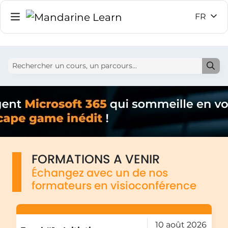
FR
FORMATIONS A VENIR
Échangez avec un de nos
formateurs en visioconférence
E
6
10 août 2026