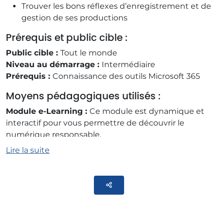
Trouver les bons réflexes d’enregistrement et de
gestion de ses productions
Prérequis et public cible :
Public cible :
Tout le monde
Niveau au démarrage :
Intermédiaire
Prérequis :
Connaissance des outils Microsoft 365
Moyens pédagogiques utilisés :
Module e-Learning :
Ce module est dynamique et
interactif pour vous permettre de découvrir le
numérique responsable.
Méthode pédagogique :
Ce module a été construit
Lire la suite
en utilisant une méthode d'exposition SPRI : nous
présenterons la Situation, les Problématiques qui en
découlent, les Résolutions possibles et les
Parteger
Informations nécessaires pour cela.
Quiz d’évaluation :
Un quiz vous sera soumis à la fin
afin de valider votre compréhension.