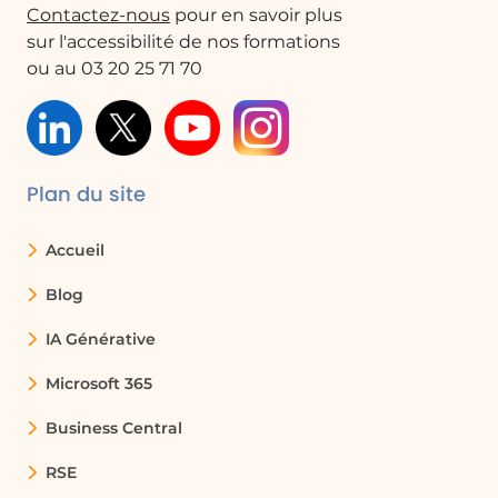
Numérique Responsable
et plus généralement une
Contactez-nous
pour en savoir plus
procédure répondant à la
Responsabilité Sociétale
sur l'accessibilité de nos formations
des Entreprises
.
ou au 03 20 25 71 70
Cette démarche s’appuie principalement sur des
actions concrètes, de nouvelles pratiques à
découvrir et un changement global de notre
manière de travailler grâce au numérique. C’est un
Plan du site
champ d’action large aux applications multiples.
Accueil
Toutefois, contrairement à d’autres actions, il est plus
difficile de voir l’impact de ces bonnes pratiques car
Blog
cela sera plus difficilement quantifiable que d’autres
champs d’application du Numérique Responsable.
IA Générative
Cela n’est toutefois pas à négliger car il est
Microsoft 365
probablement, à l’inverse, l’un des plus faciles à
mettre en place : c’est ici un simple changement
Business Central
des pratiques et habitudes.
RSE