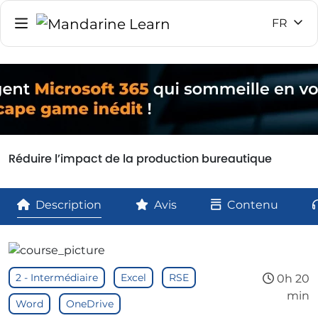
FR
Réduire l’impact de la production bureautique
Description
Avis
Contenu
2 - Intermédiaire
Excel
RSE
0h 20
min
Word
OneDrive