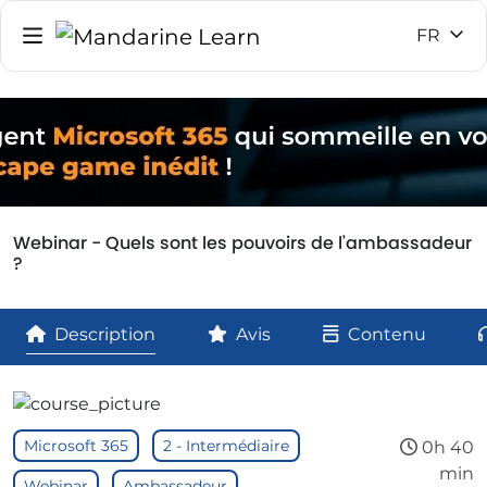
FR
Webinar - Quels sont les pouvoirs de l'ambassadeur
?
Description
Avis
Contenu
Microsoft 365
2 - Intermédiaire
0h 40
min
Webinar
Ambassadeur