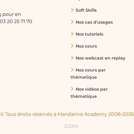
Soft Skills
s
pour en
 03 20 25 71 70
Nos cas d'usages
Nos tutoriels
Nos cours
Nos webcast en replay
hone pour signer des contrats rapidement lors de
ecevoir un contrat par email, le signer avec
Nos cours par
édiatement, ce qui accélère le processus de vente.
thématique
Nos vidéos par
thématique
s immobiliers, peuvent gérer des documents
et Microsoft Office sur leur smartphone, ils
© Tous droits réservés à Mandarine Academy 2008-2026
ents en temps réel, améliorant ainsi leur
CGVU