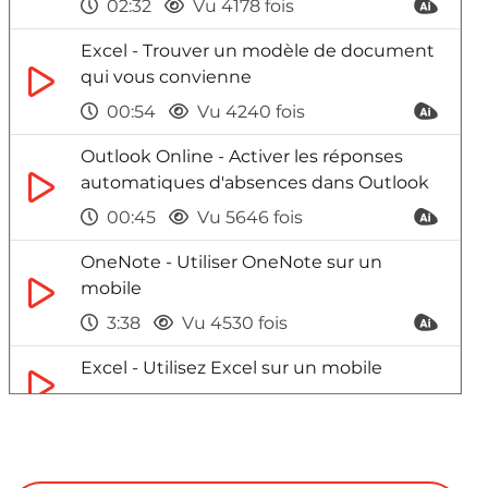
02:32
Vu 4178 fois
Excel - Trouver un modèle de document
qui vous convienne
00:54
Vu 4240 fois
Outlook Online - Activer les réponses
automatiques d'absences dans Outlook
00:45
Vu 5646 fois
OneNote - Utiliser OneNote sur un
mobile
3:38
Vu 4530 fois
Excel - Utilisez Excel sur un mobile
4:50
Vu 3878 fois
Outlook Online - Créer des modèles de
mails sur Outlook