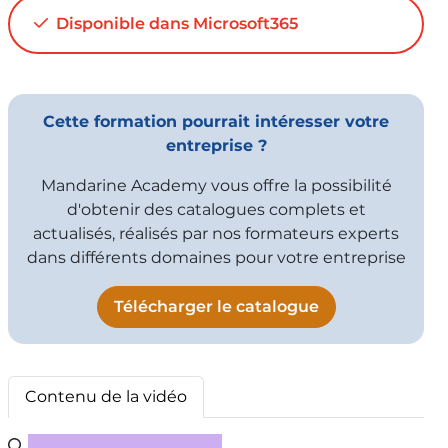
01:44
Vu 10974 fois
Disponible dans Microsoft365
Excel - Finalisez et présentez votre
closing financier
2:50
Vu 3372 fois
Cette formation pourrait intéresser votre
entreprise ?
Mandarine Academy vous offre la possibilité
d'obtenir des catalogues complets et
actualisés, réalisés par nos formateurs experts
dans différents domaines pour votre entreprise
Télécharger le catalogue
Contenu de la vidéo
Rechercher un sous-titre