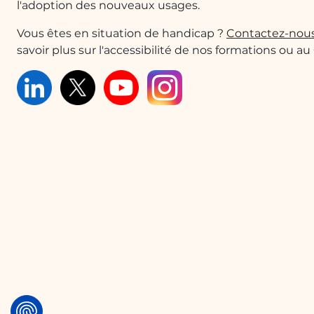
l'adoption des nouveaux usages.
OneDrive pour un accès facile depuis
Vous êtes en situation de handicap ?
différents appareils.
Contactez-nou
savoir plus sur l'accessibilité de nos formations ou au
Quelques cas d'usages :
Signature de contrats à distance
Les professionnels peuvent utiliser leur smartp
déplacements. Par exemple, un commercial peut r
l'application Microsoft Office et le renvoyer imm
Gestion de documents en déplacement
Les travailleurs sur le terrain, comme les agent
importants sans ordinateur. En utilisant Outlook 
peuvent consulter, signer et partager des docum
efficacité.