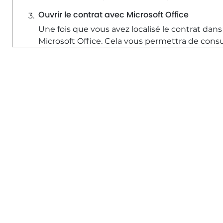
Ouvrir le contrat avec Microsoft Office
Une fois que vous avez localisé le contrat dans
Microsoft Office. Cela vous permettra de consu
à la signature.
Signer le document
Dans l'application Microsoft Office, recherchez
vous souhaitez apposer votre signature. Une f
directement sur l'écran avec votre doigt. L'app
d'enregistrer votre signature pour une utilisati
documents à venir.
Finaliser et partager le document
Après avoir signé, vous pouvez valider votre si
qu'elle s'intègre parfaitement au document. Un
document directement depuis l'application de 
d'envoyer le contrat signé à la même personne 
Sauvegarder le document