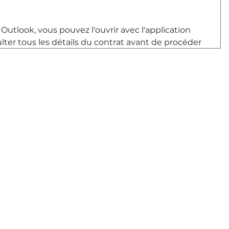
 Outlook, vous pouvez l'ouvrir avec l'application
lter tous les détails du contrat avant de procéder
 l'option de signature. Sélectionnez l'endroit où
enêtre s'ouvrira, vous permettant de signer
lication vous offre également la possibilité
on future, ce qui facilite le processus pour les
gnature et, si nécessaire, recadrer l'image pour
e fois satisfait, vous pouvez partager le
votre choix. Par exemple, vous pouvez choisir
qui vous l'a transmis via Outlook.