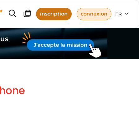
r
inscription
connexion
FR
phone