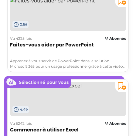
l'accès facile à vos fichiers sur n'importe quel appareil et la
possibilité de partager des fichiers avec vos collègues et amis.
Vous apprendrez également comment utiliser OneDrive
entreprise pour stocker et organiser vos documents
0:56
professionnels en toute sécurité. Obtenez des conseils
pratiques pour utiliser OneDrive entreprise de manière
productive grâce à notre formation en ligne. Tags: Découverte,
Vu 4225 fois
Abonnés
OneDrive, Découvrir, Microsoft 365.
Faites-vous aider par PowerPoint
Apprenez à vous servir de PowerPoint dans la solution
Microsoft 365 pour un usage professionnel grâce à cette vidéo.
Vous découvrirez comment faire une recherche intelligente à
partir du ruban et comment le volet Inside vous permet
Sélectionné pour vous
d'accéder à des articles Wiki et aux principales recherches
associées sur le web.
4:49
Vu 5242 fois
Abonnés
Commencer à utiliser Excel