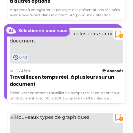
d'autres options
Apprenez à enregistrer et partager des présentations réalisées
avec PowerPoint dans Microsoft 365 pour une utilisation
professionnelle. Découvrez comment enregistrer la
présentation, imprimer et découvrez d'autres options en
Sélectionné pour vous
passant en mode backstage.
0:42
Vu 5661 fois
Abonnés
Travaillez en temps réel, à plusieurs sur un
document
Découvrez comment travailler en temps réel et collaborer sur
un document avec Microsoft 365 grâce à cette vidéo de
présentation en ligne.La vidéo présente les fonctionnalités clés
de co-édition en temps réel de Word, Excel et PowerPoint, ainsi
que des conseils pratiques pour une utilisation efficace de la
collaboration en équipe.Obtenez des astuces pour travailler
simultanément sur un document avec vos collègues et suivre
les modifications en temps réel.Les tags associés sont