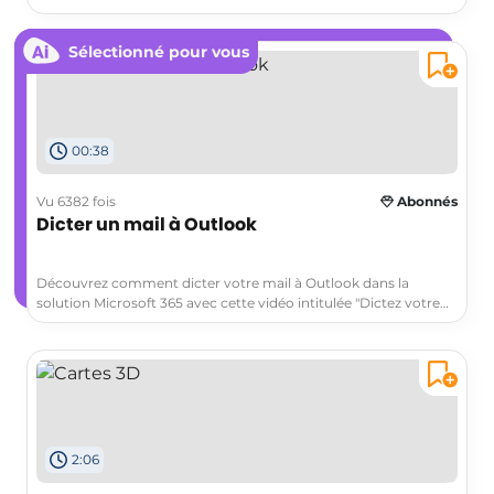
graphique et les options adaptés à vos besoins. Utilisez le
bouton ‘Feuille de prévisions’ pour créer en un clic votre
Sélectionné pour vous
tableau et graphique des valeurs historiques et prévisionnelles.
00:38
Vu 6382 fois
Abonnés
Dicter un mail à Outlook
Découvrez comment dicter votre mail à Outlook dans la
solution Microsoft 365 avec cette vidéo intitulée "Dictez votre
mail à Outlook". Apprenez à utiliser la fonction de dictée pour
rédiger vos e-mails plus rapidement et efficacement. Cette
fonctionnalité est particulièrement utile pour un usage
professionnel et vous permettra d'économiser du temps et
d'améliorer votre productivité. Ne manquez pas cette
opportunité d'apprendre à dicter vos mails avec Outlook et
profitez des avantages qu'elle offre dans la solution Microsoft
2:06
365.