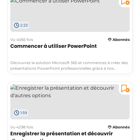
utiliser les fonctionnalités avancées de Microsoft 365 pour trier,
filtrer et catégoriser vos e-mails, vous permettant ainsi de
gagner du temps et d'améliorer votre productivité. Ne
manquez pas cette vidéo qui vous aidera à maîtriser l'art du tri
2:23
de votre courrier électronique professionnel.
Vu 4065 fois
Abonnés
Commencer à utiliser PowerPoint
Découvrez la solution Microsoft 365 et commencez à créer des
présentations PowerPoint professionnelles grâce à nos
instructions étape par étape. Découvrez comment ajouter des
diapositives et des notes, modifier le texte et ajuster la mise en
page. Apprenez à donner une présentation réussie.
1:59
Vu 4298 fois
Abonnés
Enregistrer la présentation et découvrir