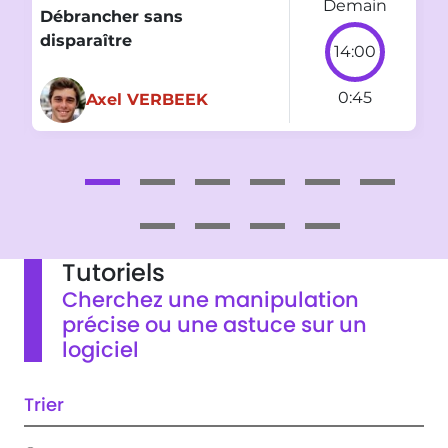
6
Demain
Débrancher sans
disparaître
14:00
0:45
Axel VERBEEK
Tutoriels
Cherchez une manipulation
précise ou une astuce sur un
logiciel
Trier