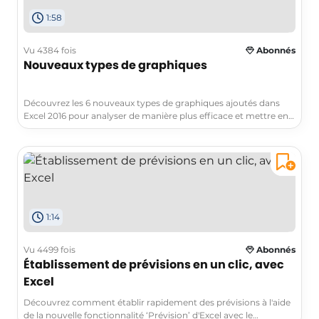
Microsoft 365, Office 365, collaboration en temps réel,
1:58
présentation en ligne.
Vu 4384 fois
Abonnés
Nouveaux types de graphiques
Découvrez les 6 nouveaux types de graphiques ajoutés dans
Excel 2016 pour analyser de manière plus efficace et mettre en
forme des informations financières ou hiérarchiques. Inclut
graphiques hiérarchiques, rayon de soleil, compartimentage,
cascade, zone et valeur & diagrame de pareto.
1:14
Vu 4499 fois
Abonnés
Établissement de prévisions en un clic, avec
Excel
Découvrez comment établir rapidement des prévisions à l'aide
de la nouvelle fonctionnalité ‘Prévision’ d'Excel avec le