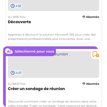
4:18
Vu 3690 fois
Abonnés
Découverte
Apprenez à découvrir la solution Microsoft 365 pour créer des
présentations professionnelles plus innovantes. Avec une
présentation vierge qui ne s'affiche pas à l'ouverture, découvrez
les outils et fonctionnalités qui rendent PowerPoint plus simple
Sélectionné pour vous
et intuitif. Insérez des graphiques, modifiez les couleurs et
tailles, ou utilisez la fonction Smart pour insérer des graphiques
basés sur du texte.
4:47
Vu 8833 fois
Abonnés
Créer un sondage de réunion
Découvrez comment créer un sondage de réunion dans cette
vidéo intitulée "Créer un sondage". Cette ressource est destinée