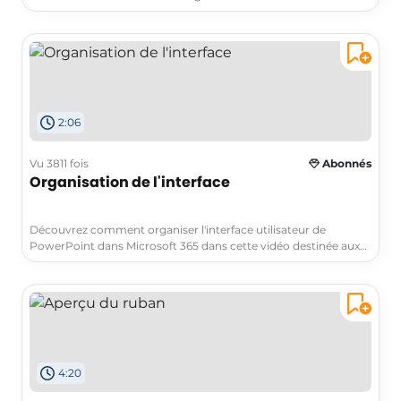
aux apprenants de niveau intermédiaire qui souhaitent trouver
des moyens efficaces de communiquer et de gérer leur temps.
Vous apprendrez comment créer un sondage interactif pour
recueillir les opinions et les préférences des participants à une
réunion. Cette compétence vous permettra de faciliter la prise
de décision et d'organiser des réunions plus productives. Ne
manquez pas cette opportunité d'améliorer vos compétences
2:06
en communication et en gestion du temps.
Vu 3811 fois
Abonnés
Organisation de l'interface
Découvrez comment organiser l'interface utilisateur de
PowerPoint dans Microsoft 365 dans cette vidéo destinée aux
professionnels.Apprenez à utiliser les fonctionnalités clés telles
que le menu contextuel et la mini barre d'outils pour effectuer
des tâches rapides.Suivez les conseils pratiques pour accéder
aux commandes que vous utilisez moins souvent en cliquant
sur les petites flèches ou en accédant au mode
backstage.Personnalisez le ruban pour accéder plus
rapidement à certaines commandes.Avec Microsoft 365,
4:20
améliorez votre expérience de présentation grâce à
PowerPoint.Les tags associés sont Microsoft 365, PowerPoint,