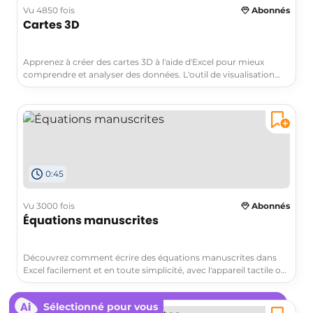
Vu 4850 fois
Abonnés
Cartes 3D
Apprenez à créer des cartes 3D à l'aide d'Excel pour mieux
comprendre et analyser des données. L'outil de visualisation
géospatial en 3D de Power Map a été intégré à Excel et est
maintenant disponible pour tous les clients d'Excel 2016.
Importer vos données et organisées pour représenter des pays,
des villes, des longitudes et latitudes. Utilisez Bing pour
géocoder les données et afficher une carte 3D. Créez des
scénarios, exportez une vidéo ou capturez l'écran.
0:45
Vu 3000 fois
Abonnés
Équations manuscrites
Découvrez comment écrire des équations manuscrites dans
Excel facilement et en toute simplicité, avec l'appareil tactile ou
la souris, et comment les modifier et les corriger. Apprenez à
inclure une équation mathématique complexe dans vos
Sélectionné pour vous
documents Word et PowerPoint.