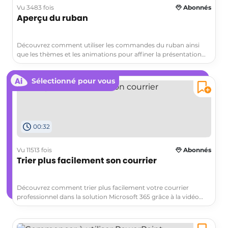
présentation, organisation et astuces pratiques.
Vu 3483 fois
Abonnés
Aperçu du ruban
Découvrez comment utiliser les commandes du ruban ainsi
que les thèmes et les animations pour affiner la présentation
avec Microsoft 365. La vidéo propose un aperçu sur la façon
dont les fonctionnalités comme les éléments audio et vidéo,
Sélectionné pour vous
l'ajout d'en-têtes et de pieds de page, et l'application de
transitions, peuvent rendre vos présentations plus
professionnelles.
00:32
Vu 11513 fois
Abonnés
Trier plus facilement son courrier
Découvrez comment trier plus facilement votre courrier
professionnel dans la solution Microsoft 365 grâce à la vidéo
"Triez plus facilement votre courrier". Cette ressource vous
enseignera des techniques efficaces pour organiser et gérer
votre courrier électronique de manière optimale. Apprenez à