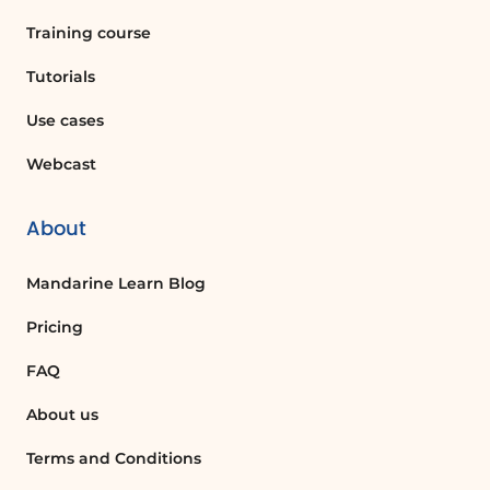
text box to quickly access the function to
Training course
add images to their Word document,
improving efficiency in document
Tutorials
creation.
Use cases
Finding Help for Word Functions
Webcast
When a user is unsure how to perform a
specific task, they can type their query in
About
the text box and click 'Obter Ajuda' to
receive detailed guidance, enhancing
Mandarine Learn Blog
their productivity.
Pricing
Using Intelligent Search for Research
FAQ
A professional writing a report can use
About us
'Pesquisa Inteligente' to find relevant
information online without leaving the
Terms and Conditions
Word document, streamlining their