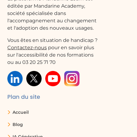
éditée par Mandarine Academy,
FAQ :
société spécialisée dans
l'accompagnement au changement
et l'adoption des nouveaux usages.
Comment créer une animation dans
PowerPoint?
Vous êtes en situation de handicap ?
Pour créer une animation dans
Contactez-nous
pour en savoir plus
PowerPoint, sélectionnez un objet, allez
sur l'accessibilité de nos formations
dans l'onglet 'Animations', choisissez une
ou au 03 20 25 71 70
animation dans la galerie, puis
personnalisez-la avec les options des
faits.
Plan du site
Qu'est-ce qu'une trajectoire dans une
animation?
Accueil
Une trajectoire est le chemin que suit un
objet animé. Vous pouvez choisir des
Blog
trajectoires prédéfinies ou créer des
trajectoires personnalisées.
IA Générative