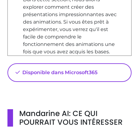
explorer comment créer des
présentations impressionnantes avec
des animations. Si vous êtes prêt à
expérimenter, vous verrez qu'il est
facile de comprendre le
fonctionnement des animations une
fois que vous avez acquis les bases.
Création de Trajectoires
Disponible dans Microsoft365
Pour commencer, cliquez sur la forme
que vous souhaitez animer. En
ajoutant une animation d'ouverture,
vous pouvez contrôler l'endroit où la
forme s'arrête, ainsi que le sens et la
séquence de l'animation. Cependant,
Mandarine AI: CE QUI
pour contrôler le point de départ et la
POURRAIT VOUS INTÉRESSER
trajectoire, vous devez utiliser les
trajectoires. - Accédez à l'option