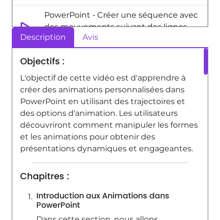
PowerPoint - Créer une séquence avec
des mouvements suivant des lignes
Description
Avis
7:15
Vu 4292 fois
Objectifs :
PowerPoint - Déclencher un effet
d'animation
L'objectif de cette vidéo est d'apprendre à
créer des animations personnalisées dans
3:01
Vu 6413 fois
PowerPoint en utilisant des trajectoires et
PowerPoint - Animer des diagrammes
des options d'animation. Les utilisateurs
et des graphiques SmartArt
découvriront comment manipuler les formes
et les animations pour obtenir des
3:28
Vu 6580 fois
présentations dynamiques et engageantes.
Chapitres :
Introduction aux Animations dans
PowerPoint
Dans cette section, nous allons