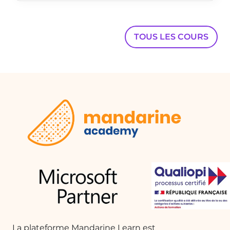
animation de rotation pour simuler un
mouvement de roulement. -
Sélectionnez l'objet, ajoutez la
TOUS LES COURS
première animation, puis cliquez sur
'Ajouter une animation' pour en inclure
d'autres. - N'oubliez pas d'explorer les
options supplémentaires et le
minutage dans le volet d'animation.
Conclusion et Pratique
Vous disposez maintenant de toutes
les informations nécessaires pour
commencer à créer des animations
dans PowerPoint. La meilleure façon
de maîtriser ces techniques est de
pratiquer par vous-même. N'hésitez
pas à expérimenter et à découvrir les
nombreuses possibilités offertes par
les animations.
La plateforme Mandarine Learn est