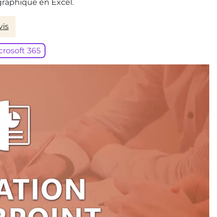
graphique en Excel.
vis
crosoft 365