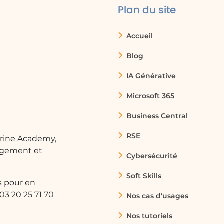
Plan du site
Accueil
our créer des présentations visuelles
Blog
bes, facilitant ainsi la communication des
IA Générative
Microsoft 365
Business Central
iques en courbes pour suivre les performances
nces saisonnières et ajustant leurs stratégies en
RSE
arine Academy,
ngement et
Cybersécurité
Soft Skills
s
pour en
 d'études longitudinales à l'aide de graphiques
 03 20 25 71 70
Nos cas d'usages
 des changements au fil du temps.
Nos tutoriels