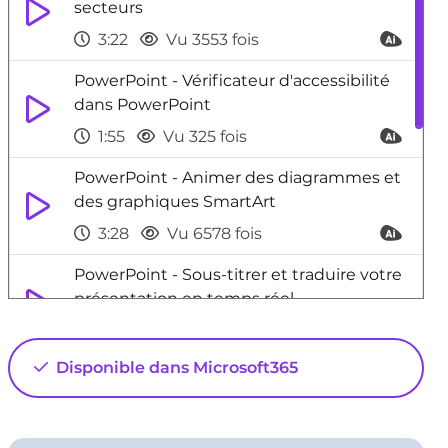
secteurs
3:22
Vu 3553 fois
PowerPoint - Vérificateur d'accessibilité
dans PowerPoint
1:55
Vu 325 fois
PowerPoint - Animer des diagrammes et
des graphiques SmartArt
3:28
Vu 6578 fois
PowerPoint - Sous-titrer et traduire votre
présentation en temps réel
0:40
Vu 4889 fois
Disponible dans Microsoft365
Word - Ajouter plusieurs tables des
matières à un document
5:22
Vu 11615 fois