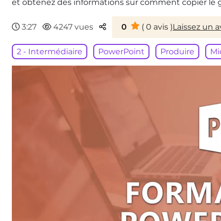
et obtenez des informations sur comment copier le 
Parteger
3:27
4247 vues
0
(
0
avis )
Laissez un a
2 - Intermédiaire
PowerPoint
Produire
Mi