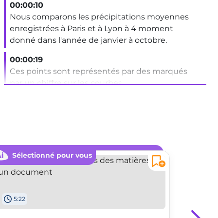
00:00:10
Nous comparons les précipitations moyennes
enregistrées à Paris et à Lyon à 4 moment
donné dans l'année de janvier à octobre.
00:00:19
Ces points sont représentés par des marqués
par un chiffre sur les courbes.
00:00:24
Les valeurs des données sont affichées sur l'axe
des ordonnées.
00:00:28
Sélectionné pour vous
Séle
Les unités de mesure.
00:00:30
C'est-à-dire les moins concernés.
5:22
1:55
00:00:31