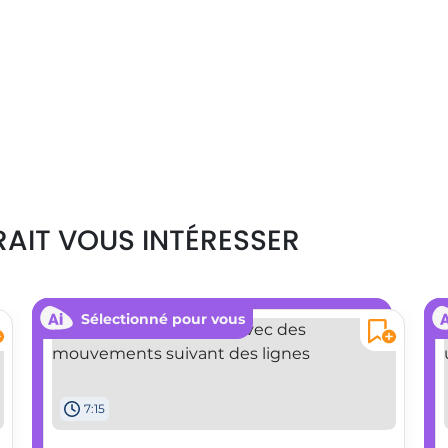
ois (janvier, avril, juillet, octobre) dans la
z les titres 'Paris' et 'Lyon' dans la première ligne
es** : Si vous n'avez pas besoin d'une troisième
aites un clic droit et choisissez 'Supprimer'.
ur Paris, cliquez sur la première cellule et entrez
 La courbe pour Paris se met à jour
r Lyon en entrant les données correspondantes.
la fenêtre de données.
RAIT VOUS INTÉRESSER
 graphique. Les titres des séries 'Paris' et 'Lyon'
reflètent les données avec des marques indiquant
Sélectionné pour vous
 pour les centimètres sont calculés
7:15
personnaliser un graphique en courbes pour
n. En utilisant PowerPoint et Excel, vous pouvez