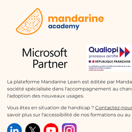
donnée.
Préparation de présentations professionnelles
Les professionnels peuvent utiliser PowerPoint p
impactantes en intégrant des graphiques en cour
données complexes.
Suivi des performances de vente
Les équipes de vente peuvent utiliser des graph
des ventes au fil du temps, identifiant les tenda
La plateforme Mandarine Learn est éditée par Mand
conséquence.
société spécialisée dans l'accompagnement au cha
l'adoption des nouveaux usages.
Évaluation des résultats d'études
Vous êtes en situation de handicap ?
Contactez-nou
Les chercheurs peuvent représenter les résultats
savoir plus sur l'accessibilité de nos formations ou au
en courbes, permettant une visualisation claire