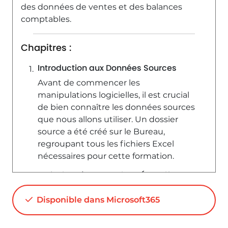
des données de ventes et des balances
3:38
Vu 4518 fois
comptables.
Chapitres :
Introduction aux Données Sources
Avant de commencer les
manipulations logicielles, il est crucial
de bien connaître les données sources
que nous allons utiliser. Un dossier
source a été créé sur le Bureau,
regroupant tous les fichiers Excel
nécessaires pour cette formation.
Création d'un Graphique Évolutif
Nous allons d'abord créer un
Disponible dans Microsoft365
graphique évolutif représentant le
chiffre d'affaires de notre organisation.
Pour cela, nous utiliserons un dossier