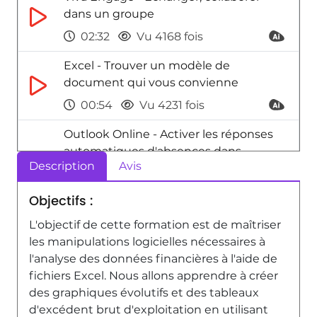
dans un groupe
02:32
Vu 4168 fois
Excel - Trouver un modèle de
document qui vous convienne
00:54
Vu 4231 fois
Outlook Online - Activer les réponses
automatiques d'absences dans
Description
Avis
Outlook
00:45
Vu 5623 fois
Objectifs :
Power BI - Créer un rapport d'excédent
L'objectif de cette formation est de maîtriser
brut d'exploitation - Partie 01
les manipulations logicielles nécessaires à
l'analyse des données financières à l'aide de
3:17
Vu 2020 fois
fichiers Excel. Nous allons apprendre à créer
OneNote - Utiliser OneNote sur un
des graphiques évolutifs et des tableaux
mobile
d'excédent brut d'exploitation en utilisant