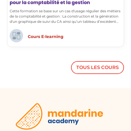
pour la comptabilité et la gestion
comptables. Nous utiliserons un
Cette formation se base sur un cas d'usage régulier des métiers
fichier Excel pour sélectionner
de la comptabilité et gestion : La construction et la génération
uniquement les comptes des
d'un graphique de suivi du CA ainsi qu’un tableau d’excédent
brut d’exploitation (E.B.E).
catégories 70 et 60.
Cours E-learning
Ajout d'une Nouvelle Balance
Nous apprendrons également à
ajouter une nouvelle balance de
l'année 2021 pour compléter notre
TOUS LES COURS
tableau d'excédent brut d'exploitation
avec des données supplémentaires.
Conclusion
Nous avons couvert les étapes
essentielles pour manipuler les
données financières à l'aide d'Excel.
Passons maintenant à l'étape suivante
sans perdre de temps.