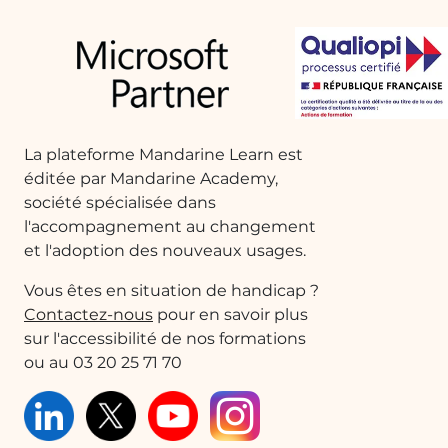
FAQ :
Quelles sont les données sources
nécessaires pour créer un graphique
évolutif?
Les données sources nécessaires
La plateforme Mandarine Learn est
incluent les fichiers Excel contenant les
éditée par Mandarine Academy,
ventes, les numéros de commande, les
société spécialisée dans
informations clients, les dates de
l'accompagnement au changement
commande, et le montant total des
et l'adoption des nouveaux usages.
commandes.
Vous êtes en situation de handicap ?
Contactez-nous
pour en savoir plus
Comment puis-je ajouter des données
sur l'accessibilité de nos formations
d'une autre année à mon graphique?
ou au 03 20 25 71 70
Pour ajouter des données d'une autre
année, comme les ventes de 2021, il suffit
d'importer le fichier correspondant et de