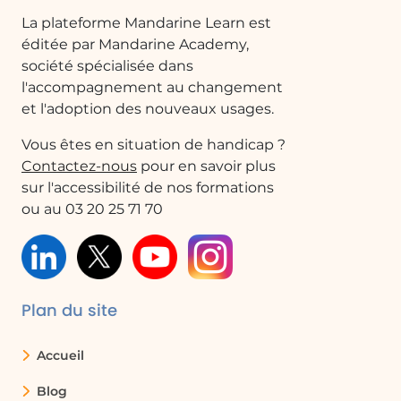
Pourquoi n'y a-t-il pas de fonction par
La plateforme Mandarine Learn est
défaut dans Excel pour convertir un
Timestamp?
éditée par Mandarine Academy,
société spécialisée dans
Excel ne propose pas de fonction par
l'accompagnement au changement
défaut pour convertir un Timestamp en
et l'adoption des nouveaux usages.
date, ce qui nécessite d'utiliser des
calculs manuels pour effectuer cette
Vous êtes en situation de handicap ?
conversion.
Contactez-nous
pour en savoir plus
sur l'accessibilité de nos formations
ou au 03 20 25 71 70
Quels sont les défis de la conversion de
Timestamps?
Les défis incluent la nécessité de
comprendre le format de Timestamp et
de savoir comment effectuer les calculs
Plan du site
nécessaires pour le convertir en une date
lisible. De plus, il peut y avoir des erreurs
Accueil
de formatage si les cellules ne sont pas
correctement configurées.
Blog