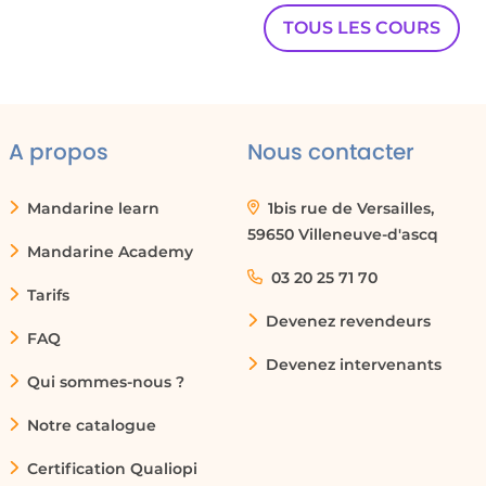
00:00:44
TOUS LES COURS
appelle le cycle de la dataviz,
00:00:46
dataviz pour data visualisation.
00:00:48
A propos
Nous contacter
à quel moment on va devoir
Mandarine learn
1bis rue de Versailles,
00:00:50
59650 Villeneuve-d'ascq
créer un graphique et à partir
Mandarine Academy
03 20 25 71 70
00:00:52
Tarifs
de quel circuit en fait on va se
Devenez revendeurs
FAQ
00:00:55
Devenez intervenants
dire voilà j'ai un problème,
Qui sommes-nous ?
00:00:57
Notre catalogue
je souhaite l'analyser, par quel moyen
Certification Qualiopi