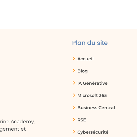
n pour analyser ses ventes mensuelles. En créant
 elle peut identifier les produits les plus
 aide à ajuster les stratégies de marketing.
Plan du site
board pour suivre les performances des
, elles peuvent rapidement repérer les employés
Accueil
tant ainsi la gestion des talents.
Blog
IA Générative
es de décision pour évaluer les risques et les
 différentes options et leurs impacts potentiels,
Microsoft 365
.
Business Central
RSE
arine Academy,
ngement et
euvent utiliser la data visualisation pour présenter
Cybersécurité