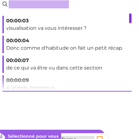
Rechercher un sous-titre
00:00:03
visualisation va vous intéresser ?
00:00:04
Donc comme d'habitude on fait un petit récap
00:00:07
de ce qui va être vu dans cette section
00:00:09
4 grands morceaux.
00:00:11
Le premier ça va être un
00:00:13
cours un petit peu théorique.
Sélectionné pour vous
Séle