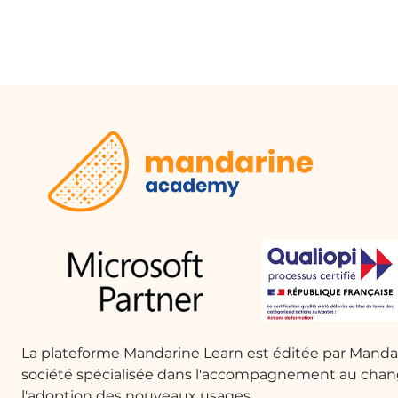
Une entreprise peut utiliser la data visualisatio
des graphiques d'histogrammes et de camemberts,
performants et les tendances saisonnières, ce qui
Suivi des performances des employés
Les ressources humaines peuvent créer un dash
employés. En utilisant des visualisations claires
qui atteignent ou dépassent leurs objectifs, facili
Analyse des données financières
Les analystes financiers peuvent utiliser des arbr
opportunités d'investissement. En visualisant les
ils peuvent prendre des décisions plus informées
La plateforme Mandarine Learn est éditée par Mand
Rapports de recherche
société spécialisée dans l'accompagnement au cha
Dans le cadre de la recherche, les scientifiques p
l'adoption des nouveaux usages.