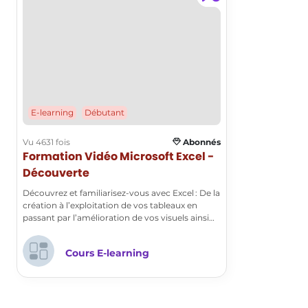
données, et la hiérarchisation des
informations pour guider l'utilisateur dans
l'interprétation des données.
Comment la data visualisation peut-elle
améliorer la prise de décision ?
E-learning
Débutant
La data visualisation améliore la prise de
décision en rendant les données plus
Vu 4631 fois
Abonnés
Formation Vidéo Microsoft Excel -
accessibles et compréhensibles. Elle permet
Découverte
aux décideurs d'identifier rapidement des
tendances et des anomalies, facilitant ainsi
Découvrez et familiarisez-vous avec Excel : De la
création à l’exploitation de vos tableaux en
des décisions éclairées.
passant par l’amélioration de vos visuels ainsi
que la collaboration. Nos tutoriels d’initiation à
Excel associent simplicité et efficacité !
Cours E-learning
Quelques cas d'usages :
Analyse des ventes