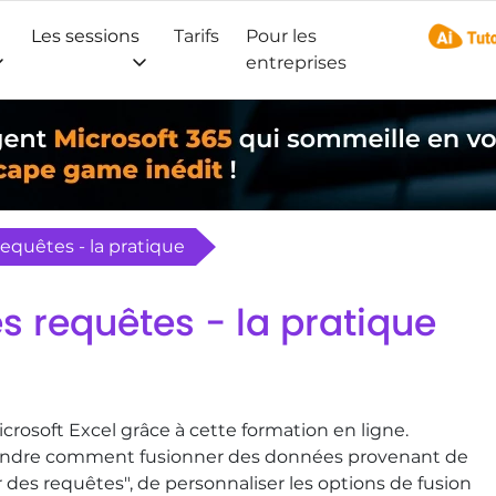
Les sessions
Tarifs
Pour les
AI Tuto
entreprises
equêtes - la pratique
s requêtes - la pratique
osoft Excel grâce à cette formation en ligne.
endre comment fusionner des données provenant de
r des requêtes", de personnaliser les options de fusion