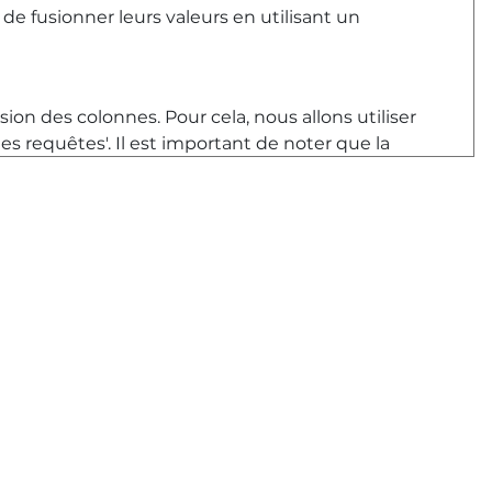
de fusionner leurs valeurs en utilisant un
usion des colonnes. Pour cela, nous allons utiliser
es requêtes'. Il est important de noter que la
rée, tandis que la table de droite est celle des
res. Power BI nous indique le taux de
r combien de lignes ont été correctement
 100%, ce qui est idéal. Nous pouvons également
oximative, comme ignorer la casse ou combiner
e
trée sont fiables pour que les jointures
est configuré, nous cliquons sur OK et une