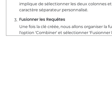
implique de sélectionner les deux colonnes et 
caractère séparateur personnalisé.
Fusionner les Requêtes
Une fois la clé créée, nous allons organiser la f
l'option 'Combiner' et sélectionner 'Fusionner l
table de gauche est celle que nous avons prépa
horaires de festival.
Types de Jointures et Correspondance
Nous allons sélectionner deux types de jointu
correspondance, ce qui nous permet de savoi
associées. Dans ce cas, nous avons un taux de
appliquer des règles de correspondance appr
des parties de texte.
Configuration des Options de Correspondanc
Il est crucial de s'assurer que les données d'en
fonctionnent correctement. Une fois que tout 