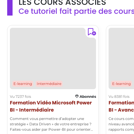
LES COURS ASSOCIÉS
Une jointure dans Power BI est une opération
cette vidéo pour en savoir plus sur la renommée de
Ce tutoriel fait partie des cour
qui permet de combiner des données de
colonnes et comment Microsoft 365 peut vous aider à
améliorer les performances de votre entreprise.
plusieurs tables en utilisant une clé
commune, facilitant ainsi l'analyse des
données.
Qu'est-ce que la correspondance
approximative?
La correspondance approximative est une
fonctionnalité qui permet de faire
E-learning
Intermédiaire
E-learning
correspondre des données même si elles ne
sont pas identiques, par exemple en ignorant
Vu 7237 fois
Abonnés
Vu 8381 fois
la casse ou en utilisant des parties de texte.
Formation Vidéo Microsoft Power
Formation
BI - Intermédiaire
BI - Avan
Comment éviter les doublons lors de la fusion
Comment vous permettre d’adopter une
Ce cours comp
stratégie « Data Driven » de votre entreprise ?
de colonnes?
niveau avancé
Faites-vous aider par Power-BI pour orienter
rapports comp
Pour éviter les doublons lors de la fusion de