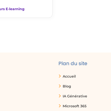
rs E-learning
es festivals avec leurs horaires respectifs,
 événements programmés.
Plan du site
Accueil
ions des événements à d'autres bases de données,
Blog
e vue d'ensemble des performances des
IA Générative
Microsoft 365