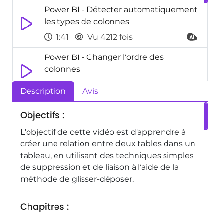
Power BI - Détecter automatiquement
les types de colonnes
1:41
Vu 4212 fois
Power BI - Changer l'ordre des
colonnes
10:08
Vu 9016 fois
Description
Avis
Power BI - Ranger ses mesures dans
Objectifs :
des dossiers
L'objectif de cette vidéo est d'apprendre à
2:17
Vu 4534 fois
créer une relation entre deux tables dans un
Power BI - Remplacer des valeurs dans
tableau, en utilisant des techniques simples
les colonnes
de suppression et de liaison à l'aide de la
méthode de glisser-déposer.
4:31
Vu 6965 fois
Chapitres :