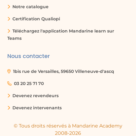
Notre catalogue
plusieurs.
Certification Qualiopi
clic droit
Téléchargez l'application Mandarine learn sur
Une action effectuée avec le bouton
Teams
droit de la souris, souvent utilisée pour
ouvrir des menus contextuels.
Nous contacter
clic gauche
1bis rue de Versailles, 59650 Villeneuve-d'ascq
Une action effectuée avec le bouton
03 20 25 71 70
gauche de la souris, généralement
utilisée pour sélectionner des éléments.
Devenez revendeurs
Devenez intervenants
drag and drop
Une méthode d'interaction utilisateur
© Tous droits réservés à Mandarine Academy
qui permet de déplacer des éléments à
2008-2026
l'aide de la souris en les faisant glisser