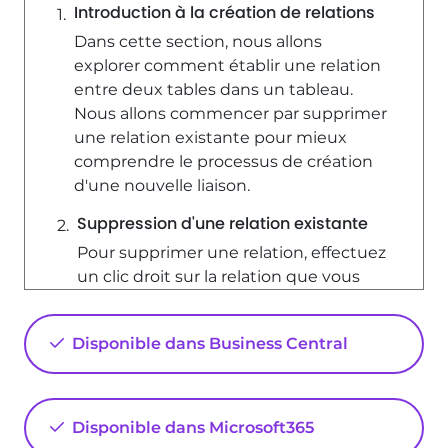
Introduction à la création de relations
Dans cette section, nous allons
explorer comment établir une relation
entre deux tables dans un tableau.
Nous allons commencer par supprimer
une relation existante pour mieux
comprendre le processus de création
d'une nouvelle liaison.
Suppression d'une relation existante
Pour supprimer une relation, effectuez
un clic droit sur la relation que vous
souhaitez supprimer, puis sélectionnez
l'option 'supprimer'. Confirmez votre
Disponible dans Business Central
choix en cliquant sur 'oui'. Cette action
va casser le tableau, car il n'y aura plus
de liaison possible entre les deux
tables, ce qui empêchera l'importation
Disponible dans Microsoft365
de données telles que la durée ou la