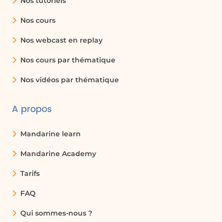
Nos tutoriels
les niveaux de stock sont maintenus et
que les commandes sont passées à
Nos cours
temps.
Nos webcast en replay
Nos cours par thématique
Glossaire :
Nos vidéos par thématique
relation
Une relation est un lien établi entre deux
A propos
tables dans une base de données,
permettant d'associer des données
Mandarine learn
pertinentes.
Mandarine Academy
cardinalité
Tarifs
La cardinalité décrit le nombre de
FAQ
relations possibles entre les entités dans
une base de données, par exemple, un à
Qui sommes-nous ?
un, un à plusieurs, ou plusieurs à