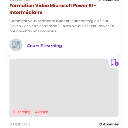
déposer. Nous aborderons
Formation Vidéo Microsoft Power BI -
prochainement les différents types de
Intermédiaire
cardinalité et la direction du filtrage, ce
Comment vous permettre d’adopter une stratégie « Data
qui vous permettra d'approfondir vos
Driven » de votre entreprise ? Faites-vous aider par Power-BI
connaissances sur la gestion des
pour orienter vos décisions.
relations dans les tableaux.
Cours E-learning
FAQ :
Comment créer une relation entre deux
tables dans une base de données?
Pour créer une relation, vous devez
d'abord sélectionner les colonnes
pertinentes dans chaque table, puis
utiliser la méthode de drag and drop
pour les superposer, ce qui établira
E-learning
Avancé
automatiquement la liaison.
Vu 8383 fois
Abonnés