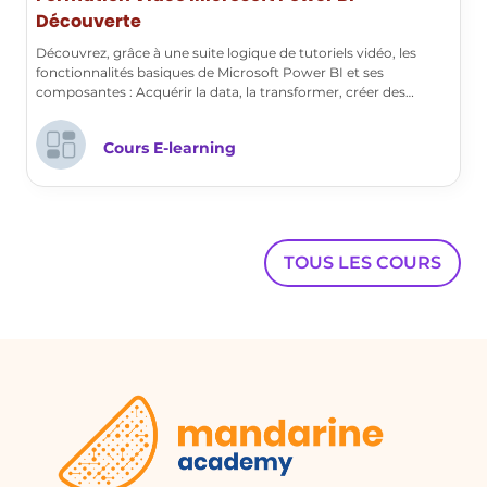
Découverte
Comment modifier une relation
existante?
Découvrez, grâce à une suite logique de tutoriels vidéo, les
fonctionnalités basiques de Microsoft Power BI et ses
Pour modifier une relation, vous pouvez
composantes : Acquérir la data, la transformer, créer des
double-cliquer sur la liaison existante
rapports…
pour ouvrir un menu qui vous permettra
Cours E-learning
de changer les colonnes ou les tables
concernées.
Quels outils puis-je utiliser pour gérer les
TOUS LES COURS
relations dans une base de données?
Vous pouvez utiliser des outils de gestion
de bases de données comme MySQL
Workbench, Microsoft Access ou d'autres
logiciels de modélisation de données qui
offrent des fonctionnalités de drag and
drop pour créer et gérer des relations.