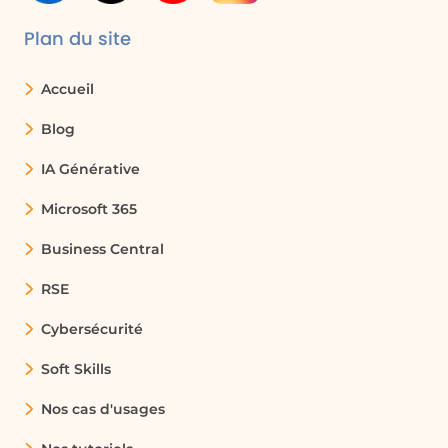
d'achat. Cela permet de segmenter les
clients en fonction de leurs achats et
Plan du site
d'optimiser les stratégies de marketing.
Accueil
Système de gestion des étudiants
Blog
Dans un système éducatif, les relations
IA Générative
entre les tables d'étudiants, de cours et
de notes permettent de suivre les
Microsoft 365
performances académiques. Cela aide à
identifier les étudiants en difficulté et à
Business Central
leur fournir un soutien ciblé.
RSE
Cybersécurité
Suivi des inventaires
Les entreprises peuvent établir des
Soft Skills
relations entre les tables de produits et
Nos cas d'usages
de fournisseurs pour gérer efficacement
les stocks. Cela permet de s'assurer que