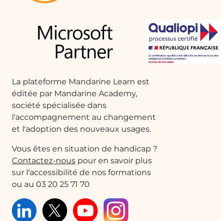
Quelques cas d'usages :
Gestion de projet
Dans un environnement de gestion de
projet, vous pouvez utiliser des relations
entre des tables de tâches et de
La plateforme Mandarine Learn est
ressources pour suivre l'avancement des
éditée par Mandarine Academy,
projets. Par exemple, en liant les tâches
société spécialisée dans
aux membres de l'équipe, vous pouvez
l'accompagnement au changement
facilement voir qui est responsable de
et l'adoption des nouveaux usages.
quoi et ajuster les ressources en
conséquence.
Vous êtes en situation de handicap ?
Contactez-nous
pour en savoir plus
sur l'accessibilité de nos formations
Analyse des ventes
ou au 03 20 25 71 70
Les entreprises peuvent créer des
relations entre les tables de clients et de
ventes pour analyser les comportements